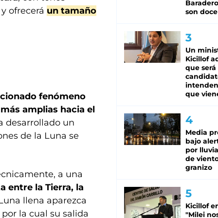
Baradero
, y ofrecerá
un tamaño
son doce
Un minis
Kicillof 
que será
candidat
intenden
que vien
encionado fenómeno
más amplias hacia el
a desarrollado un
Media pr
ones de la Luna se
bajo aler
por lluvi
de viento
granizo
técnicamente, a una
 entre la Tierra, la
 Luna llena aparezca
Kicillof e
por la cual su salida
"Milei no