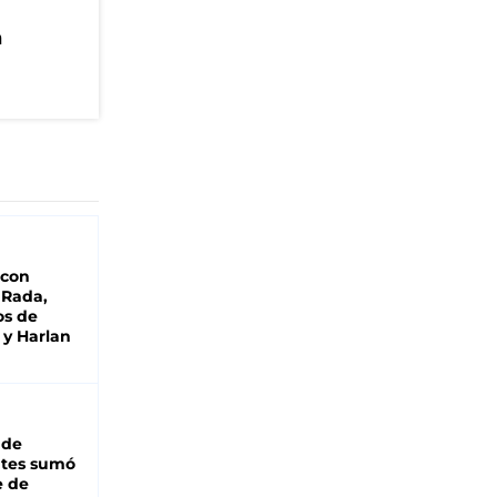
n
 con
 Rada,
os de
 y Harlan
 de
ntes sumó
e de