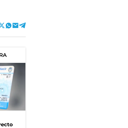
ORA
yecto