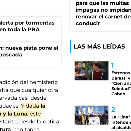
para que las multas
impagas no impida
renovar el carnet de
 alerta por tormentas
conducir
 en toda la PBA
LAS MÁS LEÍDAS
: nueva pista pone el
mboscada
Estrenos
Barassi y
radición del hemisferio
"Cien añ
Soledad"
alta que cualquier otra
Coben
servada casi desde
iudades.
Y dada
la
a y la Luna
, este
La "Liga"
stante, desde la óptica
intende
al alcald
ltura
, con tonos