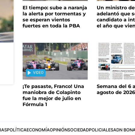
El tiempo: sube a naranja
Un ministro de 
la alerta por tormentas y
adelantó que s
se esperan vientos
candidato a in
fuertes en toda la PBA
el año que vie
VIDEO
¡Te pasaste, Franco! Una
Semana del 6 a
maniobra de Colapinto
agosto de 202
fue la mejor de julio en
Fórmula 1