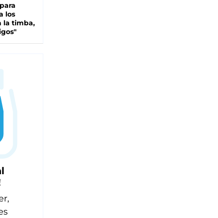
 para
a los
 la timba,
igos"
l
!
er,
es