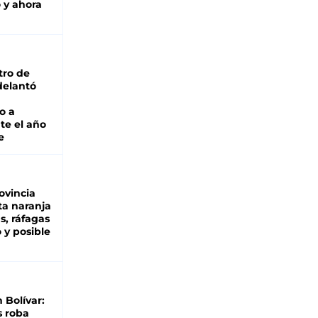
 y ahora
tro de
adelantó
o a
te el año
e
ovincia
ta naranja
as, ráfagas
 y posible
n Bolívar:
s roba