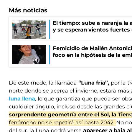
Más noticias
El tiempo: sube a naranja la
y se esperan vientos fuertes
Femicidio de Mailén Antonich
foco en la hipótesis de la e
De este modo, la llamada
“Luna fría”,
por la t
norte donde se acerca el invierno, estará más 
luna llena
, lo que garantiza que pueda ser ob
cualquier ángulo, incluso desde las grandes c
sorprendente geometría entre el Sol, la Tierr
fenómeno no se repetirá así hasta 2042.
No ob
del sur, la Luna podrá verse
aparecer a baja a