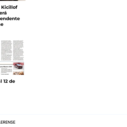
Kicillof
erá
tendente
ne
l 12 de
6