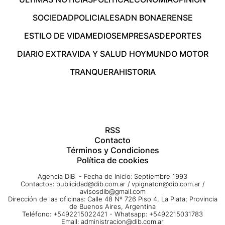
SOCIEDAD
POLICIALES
ADN BONAERENSE
ESTILO DE VIDA
MEDIOS
EMPRESAS
DEPORTES
DIARIO EXTRA
VIDA Y SALUD HOY
MUNDO MOTOR
TRANQUERA
HISTORIA
RSS
Contacto
Términos y Condiciones
Política de cookies
Agencia DIB - Fecha de Inicio: Septiembre 1993
Contactos:
publicidad@dib.com.ar
/
vpignaton@dib.com.ar
/
avisosdib@gmail.com
Dirección de las oficinas: Calle 48 Nº 726 Piso 4, La Plata; Provincia
de Buenos Aires, Argentina
Teléfono: +5492215022421 - Whatsapp: +5492215031783
Email:
administracion@dib.com.ar