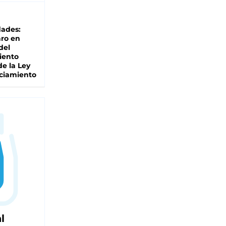
dades:
ro en
del
iento
de la Ley
ciamiento
l