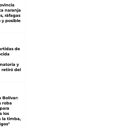
ovincia
ta naranja
as, ráfagas
 y posible
rtidas de
cida
matoria y
retiró del
n Bolívar:
s roba
 para
a los
 la timba,
igos"