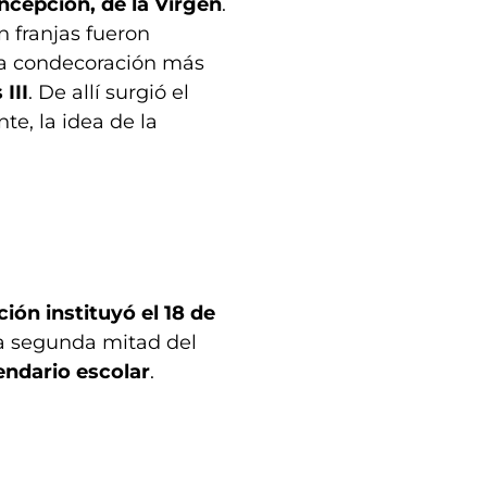
ncepción, de la Virgen
.
n franjas fueron
 la condecoración más
III
. De allí surgió el
te, la idea de la
ión instituyó el 18 de
la segunda mitad del
lendario escolar
.