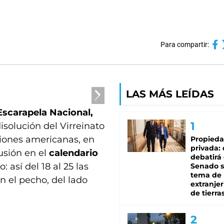
Para compartir:
LAS MÁS LEÍDAS
Escarapela Nacional,
solución del Virreinato
ciones americanas, en
Propied
privada:
lusión en el
calendario
debatirá 
 así del 18 al 25 las
Senado s
tema de 
n el pecho, del lado
extranjer
de tierra