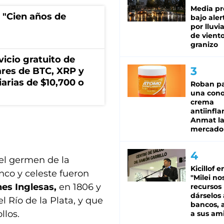
Media pr
 "Cien años de
bajo aler
por lluvi
de viento
granizo
icio gratuito de
lares de BTC, XRP y
arias de $10,700 o
Roban pa
una cono
crema
antiinfla
Anmat la 
mercado
el germen de la
Kicillof e
nco y celeste fueron
"Milei no
nes Inglesas,
en 1806 y
recursos
dárselos 
l Río de la Plata, y que
bancos, a
llos.
a sus am