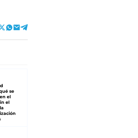
ad
 qué se
en el
in el
la
ización
s