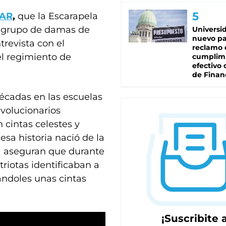
cAR
,
que la Escarapela
un grupo de damas de
Universi
nuevo pa
revista con el
reclamo 
el regimiento de
cumplim
efectivo 
de Finan
décadas en las escuelas
evolucionarios
n cintas celestes y
esa historia nació de la
ca aseguran que durante
triotas identificaban a
ándoles unas cintas
¡Suscribite a