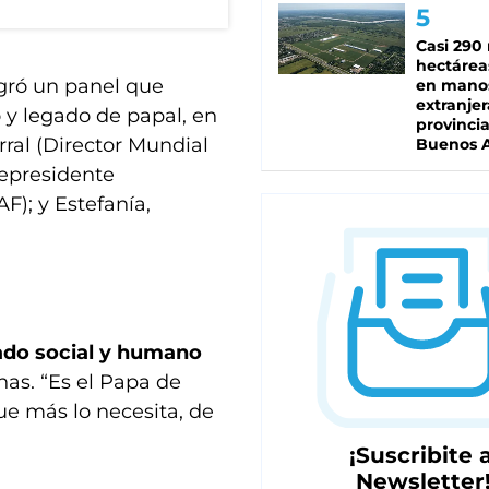
Casi 290 
hectárea
gró un panel que
en mano
extranjer
 y legado de papal, en
provinci
rral (Director Mundial
Buenos A
cepresidente
F); y Estefanía,
gado social y humano
as. “Es el Papa de
ue más lo necesita, de
¡Suscribite a
Newsletter