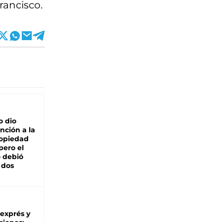
rancisco.
o dio
nción a la
ropiedad
pero el
 debió
 dos
 exprés y