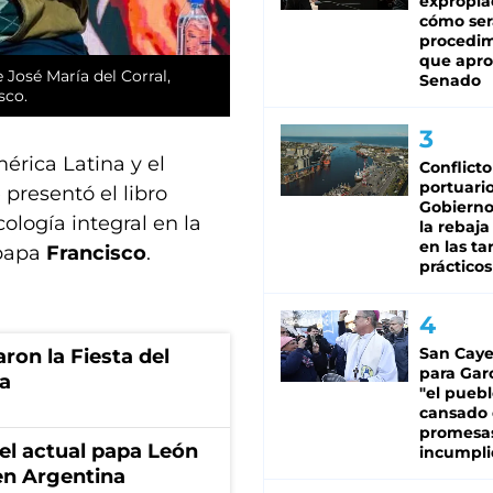
expropia
cómo ser
procedi
que apro
José María del Corral,
Senado
sco.
érica Latina y el
Conflicto
portuario
 presentó el libro
Gobierno 
ología integral en la
la rebaja
en las tar
 papa
Francisco
.
prácticos
San Caye
ron la Fiesta del
para Gar
ea
"el puebl
cansado
promesa
 el actual papa León
incumpli
en Argentina