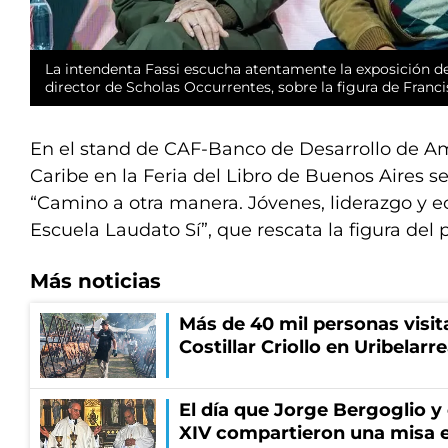
La intendenta Fassi escucha atentamente la exposición de 
director de Scholas Occurrentes, sobre la figura de Franci
En el stand de CAF-Banco de Desarrollo de Am
Caribe en la Feria del Libro de Buenos Aires se
“Camino a otra manera. Jóvenes, liderazgo y ec
Escuela Laudato Sí”, que rescata la figura del
Más noticias
Más de 40 mil personas visita
Costillar Criollo en Uribelarr
El día que Jorge Bergoglio y
XIV compartieron una misa 