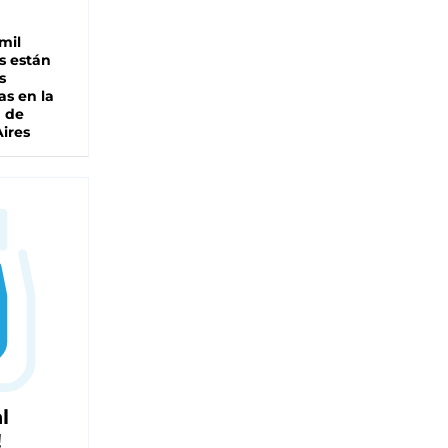
mil
s están
s
as en la
a de
ires
l
!