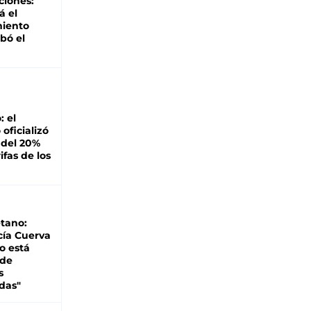
ciones:
á el
miento
bó el
: el
oficializó
 del 20%
ifas de los
tano:
cía Cuerva
o está
 de
s
das"