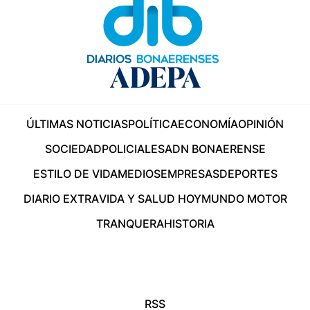
ÚLTIMAS NOTICIAS
POLÍTICA
ECONOMÍA
OPINIÓN
SOCIEDAD
POLICIALES
ADN BONAERENSE
ESTILO DE VIDA
MEDIOS
EMPRESAS
DEPORTES
DIARIO EXTRA
VIDA Y SALUD HOY
MUNDO MOTOR
TRANQUERA
HISTORIA
RSS