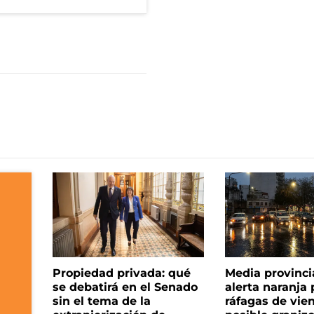
Propiedad privada: qué
Media provinci
se debatirá en el Senado
alerta naranja p
sin el tema de la
ráfagas de vie