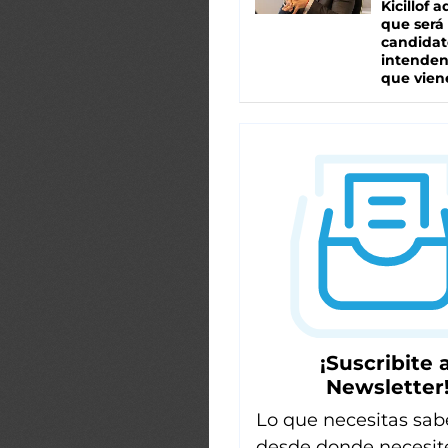
Kicillof 
que será
candidat
intenden
que vien
¡Suscribite a
Newsletter
Lo que necesitas sab
desde donde necesit