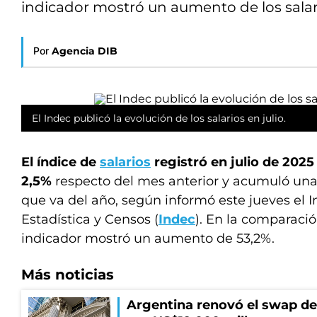
indicador mostró un aumento de los salari
Por
Agencia DIB
El Indec publicó la evolución de los salarios en julio.
El índice de
salarios
registró en julio de 202
2,5%
respecto del mes anterior y acumuló una
que va del año, según informó este jueves el I
Estadística y Censos (
Indec
). En la comparació
indicador mostró un aumento de 53,2%.
Más noticias
Argentina renovó el swap d