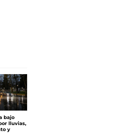
a bajo
or lluvias,
nto y