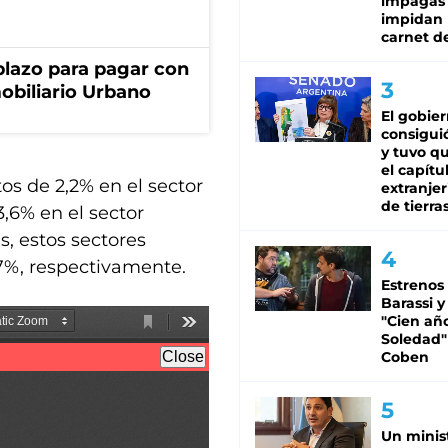
impagas
impidan 
carnet d
lazo para pagar con
obiliario Urbano
El gobie
consiguió
y tuvo qu
el capítu
s de 2,2% en el sector
extranjer
de tierra
3,6% en el sector
s, estos sectores
,7%, respectivamente.
Estrenos
Barassi y
"Cien añ
Soledad"
Coben
Un minis