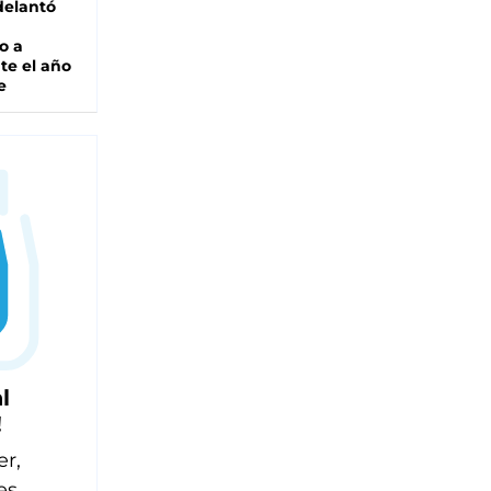
adelantó
o a
te el año
e
l
!
er,
es