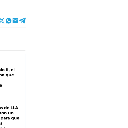
o II, el
pa que
a
s de LLA
ron un
 para que
as