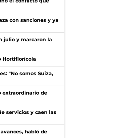
onó el conflicto que
aza con sanciones y ya
n julio y marcaron la
Hortiflorícola
mes: "No somos Suiza,
 extraordinario de
e servicios y caen las
 avances, habló de