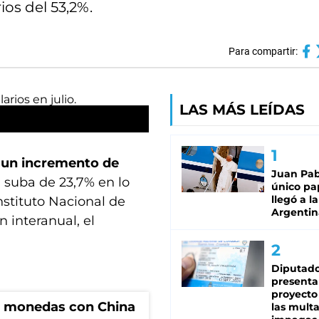
os del 53,2%.
Para compartir:
LAS MÁS LEÍDAS
5 un incremento de
Juan Pabl
 suba de 23,7% en lo
único pa
llegó a la
nstituto Nacional de
Argentin
n interanual, el
Diputado
presenta
proyecto
e monedas con China
las mult