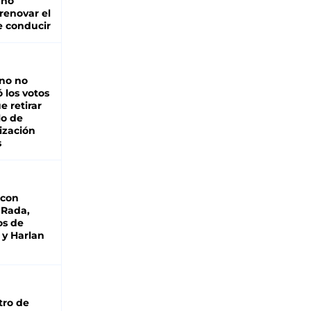
 no
renovar el
e conducir
rno no
 los votos
e retirar
lo de
ización
s
 con
 Rada,
os de
 y Harlan
tro de