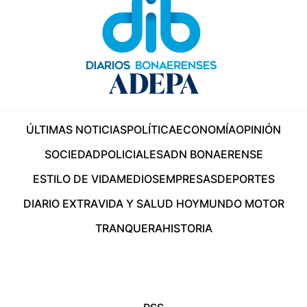
ÚLTIMAS NOTICIAS
POLÍTICA
ECONOMÍA
OPINIÓN
SOCIEDAD
POLICIALES
ADN BONAERENSE
ESTILO DE VIDA
MEDIOS
EMPRESAS
DEPORTES
DIARIO EXTRA
VIDA Y SALUD HOY
MUNDO MOTOR
TRANQUERA
HISTORIA