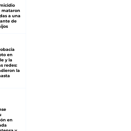
micidio
: mataron
das a una
lante de
hijos
robacia
oto en
le y la
as redes:
ndieron la
hasta
nse
u
ión en
ada
intensa y