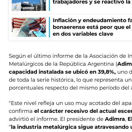
trabajadores y se reactivó l
Inflación y endeudamiento fa
bonaerense está peor que el
en dos variables clave
Según el último informe de la Asociación de In
Metalúrgicos de la República Argentina (
Adim
capacidad instalada se ubicó en 39,8%,
uno d
de toda la serie histórica, lo que representa u
porcentuales respecto del mismo período del a
"Este nivel refleja un uso muy acotado del apa
confirma
el carácter recesivo del actual esce
advirtió el informe. El presidente de
Adimra
,
E
“
la industria metalúrgica sigue atravesando 