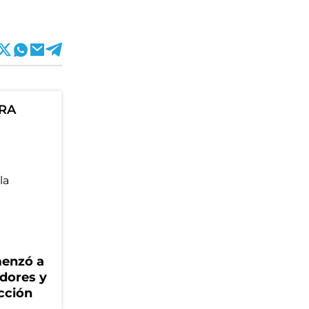
ORA
menzó a
adores y
cción