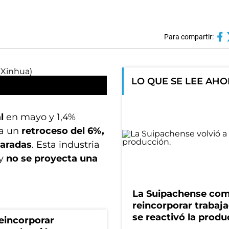
Para compartir:
LO QUE SE LEE AH
l
en mayo y 1,4%
la un
retroceso del 6%,
paradas
. Esta industria
 y
no se proyecta una
La Suipachense co
reincorporar trabaj
se reactivó la produ
eincorporar