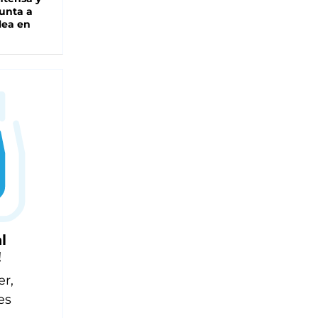
unta a
lea en
l
!
er,
es