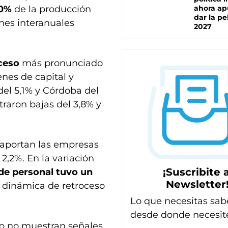
90%
de la producción
ahora ap
dar la pe
nes interanuales
2027
ceso
más pronunciado
enes de capital y
del 5,1% y Córdoba del
raron bajas del 3,8% y
 aportan las empresas
2,2%. En la variación
¡Suscribite a
 de personal tuvo un
Newsletter
 dinámica de retroceso
Lo que necesitas sab
desde donde necesit
azo no muestran señales