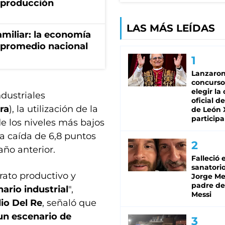
a producción
LAS MÁS LEÍDAS
miliar: la economía
 promedio nacional
Lanzaro
concurso
elegir la
dustriales
oficial de
ra
), la utilización de la
de León 
participa
e los niveles más bajos
na caída de 6,8 puntos
ño anterior.
Falleció 
sanatorio
rato productivo y
Jorge Mes
padre de
nario industrial
",
Messi
lio Del Re
, señaló que
un escenario de