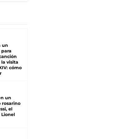
n un
 para
 canción
 la visita
XIV: cómo
r
en un
 rosarino
si, el
 Lionel