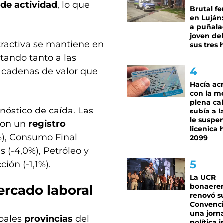
de actividad
, lo que
Brutal fe
en Luján
a puñala
joven de
tractiva se mantiene en
sus tres 
tando tanto a las
s cadenas de valor que
Hacía ac
con la m
plena cal
gnóstico de caída. Las
subía a l
le suspe
ron un
registro
licenica 
%), Consumo Final
2099
s (-4,0%), Petróleo y
ción (-1,1%).
La UCR
bonaere
ercado laboral
renovó s
Convenc
una jorn
ipales
provincias
del
política 