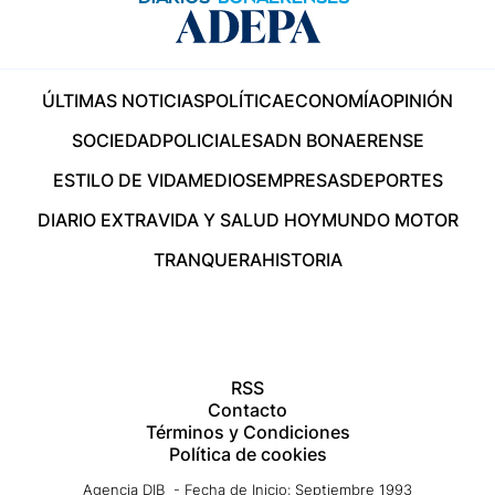
ÚLTIMAS NOTICIAS
POLÍTICA
ECONOMÍA
OPINIÓN
SOCIEDAD
POLICIALES
ADN BONAERENSE
ESTILO DE VIDA
MEDIOS
EMPRESAS
DEPORTES
DIARIO EXTRA
VIDA Y SALUD HOY
MUNDO MOTOR
TRANQUERA
HISTORIA
RSS
Contacto
Términos y Condiciones
Política de cookies
Agencia DIB - Fecha de Inicio: Septiembre 1993