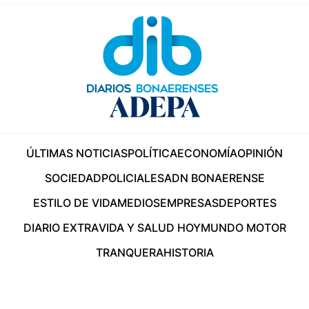
ÚLTIMAS NOTICIAS
POLÍTICA
ECONOMÍA
OPINIÓN
SOCIEDAD
POLICIALES
ADN BONAERENSE
ESTILO DE VIDA
MEDIOS
EMPRESAS
DEPORTES
DIARIO EXTRA
VIDA Y SALUD HOY
MUNDO MOTOR
TRANQUERA
HISTORIA