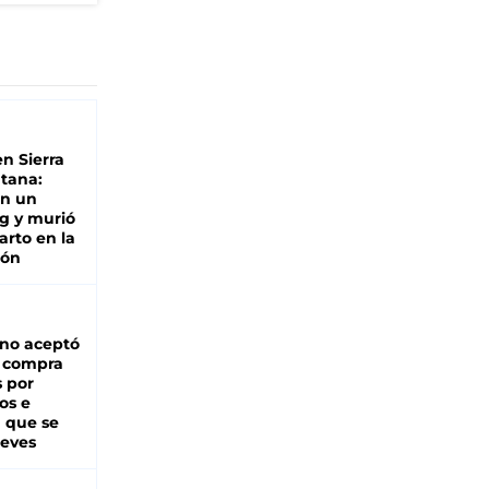
n Sierra
ntana:
en un
g y murió
arto en la
ión
rno aceptó
a compra
s por
os e
á que se
ueves