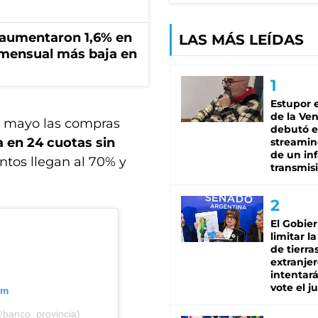
s aumentaron 1,6% en
LAS MÁS LEÍDAS
n mensual más baja en
Estupor e
de la Ve
 13 mayo las compras
debutó 
a en 24 cuotas sin
streamin
de un inf
ntos llegan al 70% y
transmis
El Gobie
limitar l
de tierra
extranjer
intentar
vote el j
am
@banco_provincia)