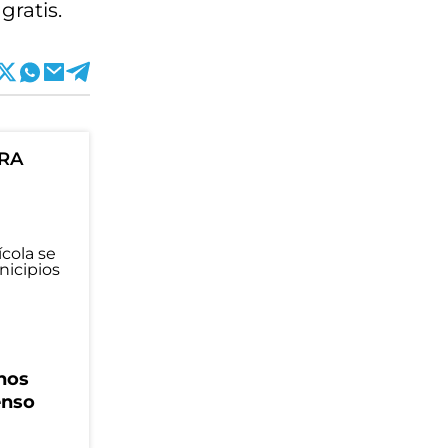
ratis.
ORA
nos
enso