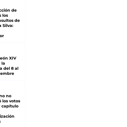
cción de
s los
nsultos de
a Silva:
or
León XIV
 la
 del 8 al
viembre
rno no
 los votos
l capítulo
ización
s