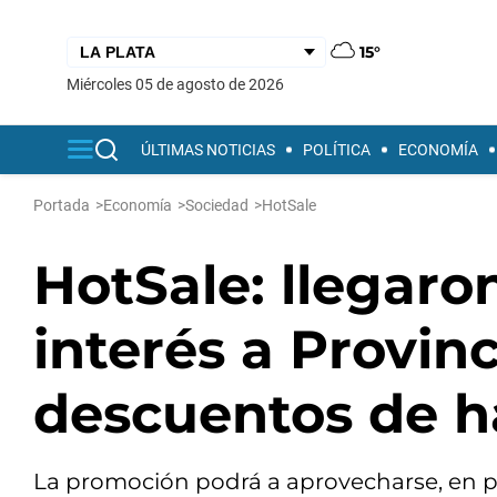
15°
miércoles 05 de agosto de 2026
ÚLTIMAS NOTICIAS
POLÍTICA
ECONOMÍA
Portada
>
Economía
>
Sociedad
>
HotSale
HotSale: llegaron
interés a Provin
descuentos de h
La promoción podrá a aprovecharse, en pri