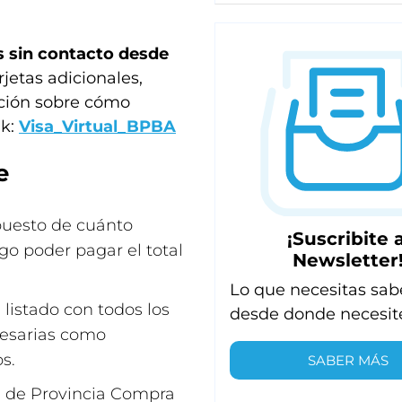
os sin contacto desde
rjetas adicionales,
ación sobre cómo
k:
Visa_Virtual_BPBA
e
upuesto de cuánto
¡Suscribite a
go poder pagar el total
Newsletter
Lo que necesitas sab
 listado con todos los
desde donde necesit
cesarias como
s.
SABER MÁS
a de Provincia Compra