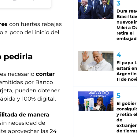
Dura rea
Brasil tra
nuevos i
res
con fuertes rebajas
Milei a D
o a poco del inicio del
retira el
embajad
o pedirla
El papa 
estará en
es necesario
contar
Argentina
11 de no
emitidas por Banco
rjeta, pueden obtener
rápida y 100% digital.
El gobie
consiguió
ilitada de manera
y retira e
de
sin necesidad de
extranjer
ite aprovechar las 24
de tierra