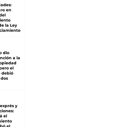
dades:
ro en
del
iento
de la Ley
ciamiento
o dio
nción a la
ropiedad
pero el
 debió
 dos
 exprés y
ciones:
á el
miento
bó el