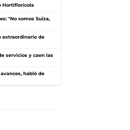
Hortiflorícola
mes: "No somos Suiza,
 extraordinario de
e servicios y caen las
 avances, habló de