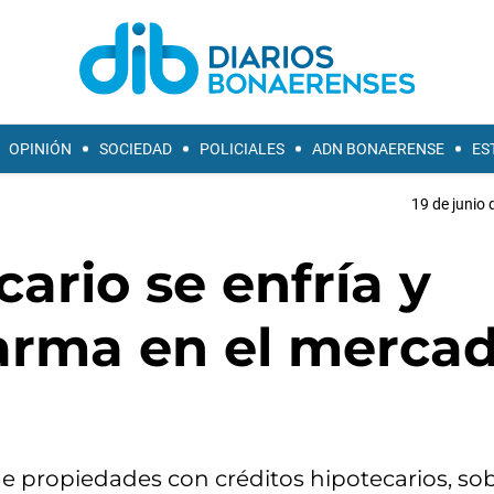
OPINIÓN
SOCIEDAD
POLICIALES
ADN BONAERENSE
ES
19 de junio 
cario se enfría y
arma en el merca
de propiedades con créditos hipotecarios, so