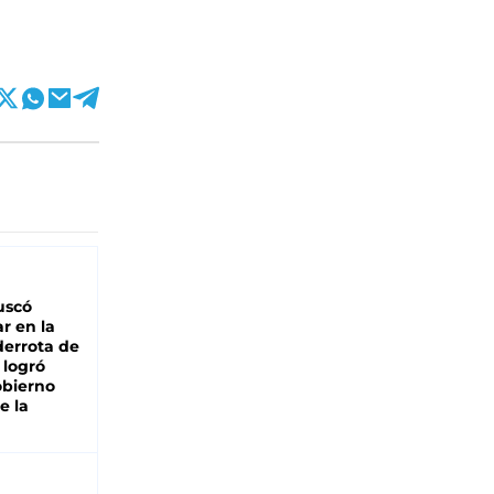
buscó
ar en la
derrota de
e logró
obierno
e la