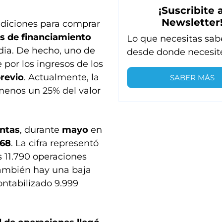
¡Suscribite a
Newsletter
ndiciones para comprar
es de financiamiento
Lo que necesitas sab
edia. De hecho, uno de
desde donde necesit
por los ingresos de los
revio
. Actualmente, la
SABER MÁS
menos un 25% del valor
ntas
, durante
mayo
en
068
. La cifra representó
s 11.790 operaciones
ambién hay una baja
ontabilizado 9.999