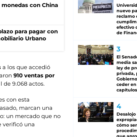
e monedas con China
Universi
nuevo pa
reclamo 
cumplim
efectivo 
lazo para pagar con
de Finan
obiliario Urbano
El Senad
media sa
s
a los que accedió
ley de p
privada, 
raron
910 ventas por
Gobierno
al de 9.068 actos.
ceder en
capítulos
es con esta
pasado, marcan una
Desalojo
ndo: un mercado que no
expropia
 verificó una
cómo ser
procedi
que apro