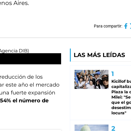
enos Aires.
Para compartir:
LAS MÁS LEÍDAS
 reducción de los
Kicillof 
r este año el mercado
capitaliz
Plaza la 
una fuerte expansión
Milei: "S
 54% el número de
que el g
desestim
locura"