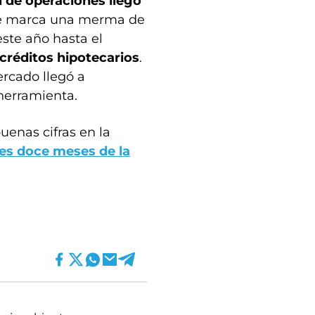
l de operaciones llegó
que marca una merma de
este año hasta el
 créditos hipotecarios
.
ercado llegó a
herramienta.
enas cifras en la
es doce meses de la