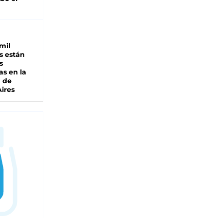
mil
s están
s
as en la
a de
ires