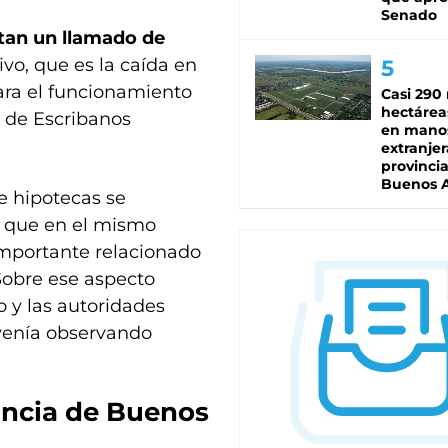
Senado
tan un llamado de
ivo, que es la caída en
para el funcionamiento
Casi 290 
hectárea
o de Escribanos
en mano
extranjer
provinci
Buenos A
e hipotecas se
que en el mismo
 importante relacionado
 Sobre ese aspecto
o y las autoridades
 venía observando
incia de Buenos