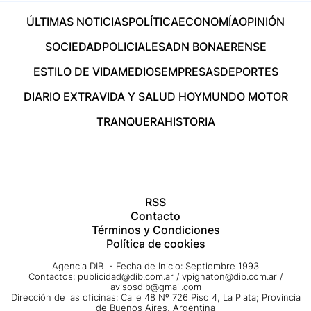
ÚLTIMAS NOTICIAS
POLÍTICA
ECONOMÍA
OPINIÓN
SOCIEDAD
POLICIALES
ADN BONAERENSE
ESTILO DE VIDA
MEDIOS
EMPRESAS
DEPORTES
DIARIO EXTRA
VIDA Y SALUD HOY
MUNDO MOTOR
TRANQUERA
HISTORIA
RSS
Contacto
Términos y Condiciones
Política de cookies
Agencia DIB - Fecha de Inicio: Septiembre 1993
Contactos:
publicidad@dib.com.ar
/
vpignaton@dib.com.ar
/
avisosdib@gmail.com
Dirección de las oficinas: Calle 48 Nº 726 Piso 4, La Plata; Provincia
de Buenos Aires, Argentina