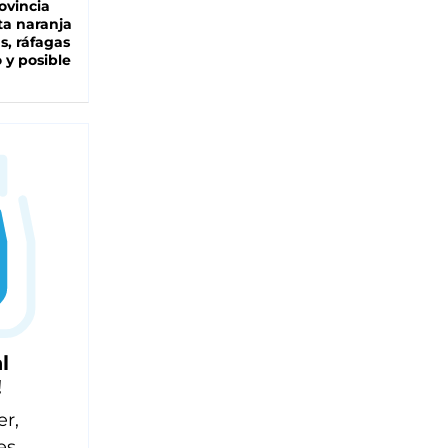
ovincia
ta naranja
as, ráfagas
 y posible
l
!
er,
es