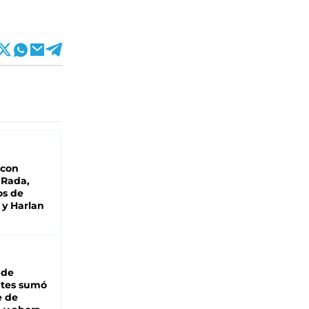
 con
 Rada,
os de
 y Harlan
 de
ntes sumó
e de