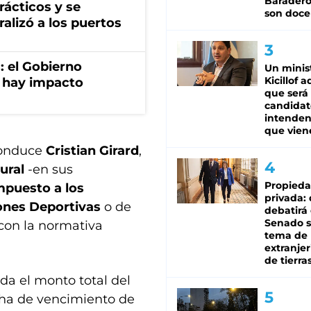
Baradero
rácticos y se
son doce
ralizó a los puertos
: el Gobierno
Un minis
Kicillof 
 hay impacto
que será
candidat
intenden
que vien
conduce
Cristian Girard
,
ural
-en sus
Propied
mpuesto a los
privada:
ones Deportivas
o de
debatirá 
Senado s
con la normativa
tema de 
extranjer
de tierra
a el monto total del
cha de vencimiento de