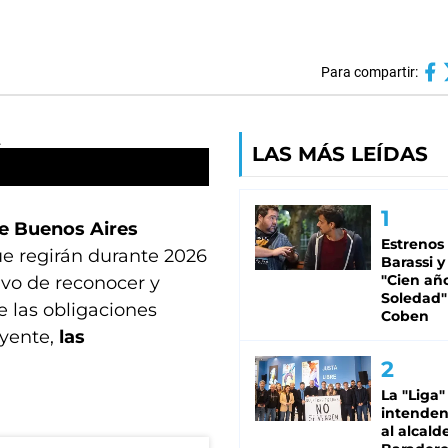
Para compartir:
LAS MÁS LEÍDAS
de Buenos Aires
Estrenos
ue regirán durante 2026
Barassi y
"Cien añ
ivo de reconocer y
Soledad"
 las obligaciones
Coben
uyente,
las
La "Liga"
intende
al alcald