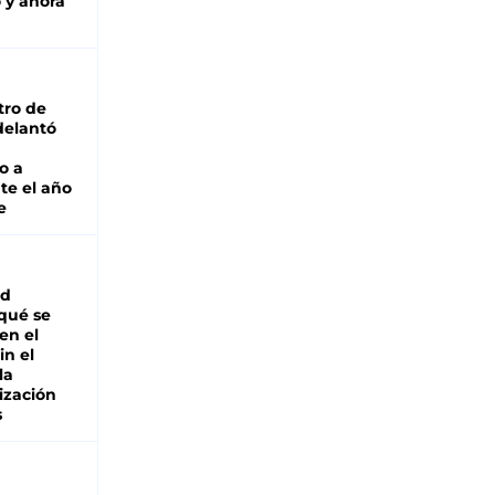
 y ahora
tro de
adelantó
o a
te el año
e
ad
 qué se
en el
in el
la
ización
s