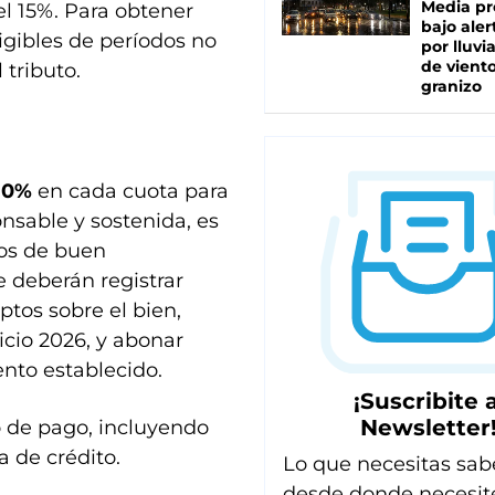
Media pr
l 15%. Para obtener
bajo aler
igibles de períodos no
por lluvi
de viento
 tributo.
granizo
 10%
en cada cuota para
sable y sostenida, es
dos de buen
e deberán registrar
ptos sobre el bien,
icio 2026, y abonar
nto establecido.
¡Suscribite a
Newsletter
o de pago, incluyendo
 de crédito.
Lo que necesitas sab
desde donde necesit