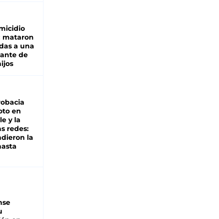
micidio
: mataron
das a una
lante de
hijos
robacia
oto en
le y la
as redes:
ndieron la
hasta
nse
u