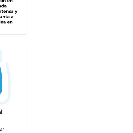
ión en
ada
intensa y
unta a
lea en
l
!
er,