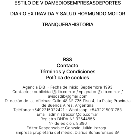
ESTILO DE VIDA
MEDIOS
EMPRESAS
DEPORTES
DIARIO EXTRA
VIDA Y SALUD HOY
MUNDO MOTOR
TRANQUERA
HISTORIA
RSS
Contacto
Términos y Condiciones
Política de cookies
Agencia DIB - Fecha de Inicio: Septiembre 1993
Contactos:
publicidad@dib.com.ar
/
vpignaton@dib.com.ar
/
avisosdib@gmail.com
Dirección de las oficinas: Calle 48 Nº 726 Piso 4, La Plata; Provincia
de Buenos Aires, Argentina
Teléfono: +5492215022421 - Whatsapp: +5492215031783
Email:
administracion@dib.com.ar
Registro DNDA Nº 32644856
Nº de edición: 9.890
Editor Responsable: Gonzalo Julián Irazoqui
Empresa propietaria del medio: Diarios Bonaerenses SA