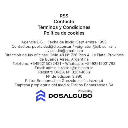
RSS
Contacto
Términos y Condiciones
Política de cookies
Agencia DIB - Fecha de Inicio: Septiembre 1993
Contactos:
publicidad@dib.com.ar
/
vpignaton@dib.com.ar
/
avisosdib@gmail.com
Dirección de las oficinas: Calle 48 Nº 726 Piso 4, La Plata; Provincia
de Buenos Aires, Argentina
Teléfono: +5492215022421 - Whatsapp: +5492215031783
Email:
administracion@dib.com.ar
Registro DNDA Nº 32644856
Nº de edición: 9.890
Editor Responsable: Gonzalo Julián Irazoqui
Empresa propietaria del medio: Diarios Bonaerenses SA