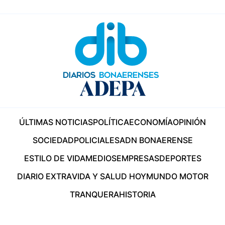
ÚLTIMAS NOTICIAS
POLÍTICA
ECONOMÍA
OPINIÓN
SOCIEDAD
POLICIALES
ADN BONAERENSE
ESTILO DE VIDA
MEDIOS
EMPRESAS
DEPORTES
DIARIO EXTRA
VIDA Y SALUD HOY
MUNDO MOTOR
TRANQUERA
HISTORIA