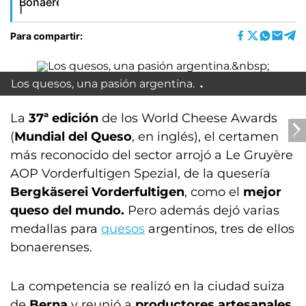
Para compartir:
Los quesos, una pasión argentina.
La
37ª edición
de los World Cheese Awards
(
Mundial del Queso
, en inglés), el certamen
más reconocido del sector arrojó a Le Gruyère
AOP Vorderfultigen Spezial, de la quesería
Bergkäserei Vorderfultigen
, como el
mejor
queso del mundo.
Pero además dejó varias
medallas para
quesos
argentinos, tres de ellos
bonaerenses.
La competencia se realizó en la ciudad suiza
de
Berna
y reunió a
productores artesanales