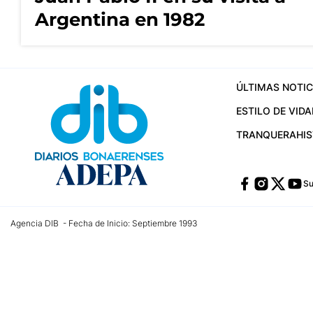
Argentina en 1982
ÚLTIMAS NOTIC
ESTILO DE VIDA
TRANQUERA
HI
Su
Agencia DIB - Fecha de Inicio: Septiembre 1993
Contactos:
publicidad@dib.com.ar
/
vpignaton@dib.com.ar
/
avisosdib@gmail
Dirección de las oficinas: Calle 48 Nº 726 Piso 4, La Plata; Provincia de Buen
Teléfono: +5492215022421 - Whatsapp: +5492215031783
Email:
administracion@dib.com.ar
Registro DNDA Nº 32644856
Nº de edición: 9.890
Editor Responsable: Gonzalo Julián Irazoqui