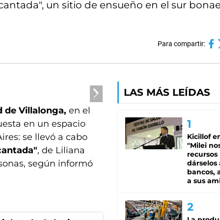
antada", un sitio de ensueño en el sur bona
Para compartir:
LAS MÁS LEÍDAS
d de Villalonga,
en el
puesta en un espacio
ires: se llevó a cabo
Kicillof e
"Milei no
cantada"
, de Liliana
recursos
rsonas, según informó
dárselos 
bancos, a
a sus am
La produ