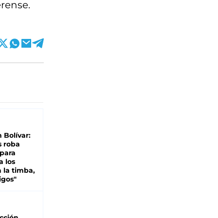
erense.
n Bolívar:
s roba
 para
a los
 la timba,
igos"
cción