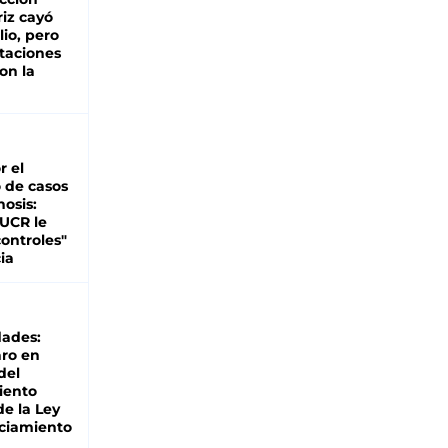
iz cayó
lio, pero
rtaciones
on la
d
r el
 de casos
nosis:
 UCR le
ontroles"
ia
dades:
ro en
del
iento
de la Ley
ciamiento