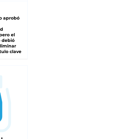
o aprobó
ad
pero el
 debió
liminar
tulo clave