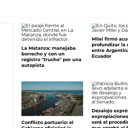
Milei firmó ac
profundizar la 
La Matanza: manejaba
entre Argentin
borracho y con un
Ecuador
registro "trucho" por una
autopista
Desalojo expré
expropiacione
será el proced
Conflicto portuario: el
que aprobó el