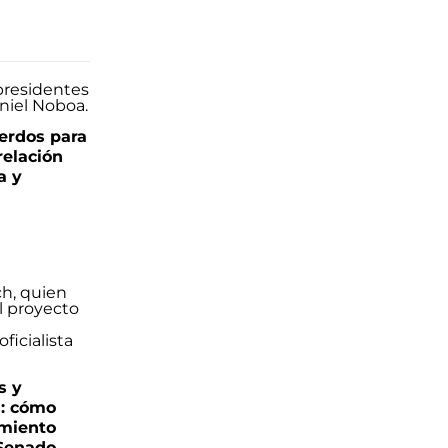
uerdos para
relación
a y
s y
s: cómo
imiento
 Senado