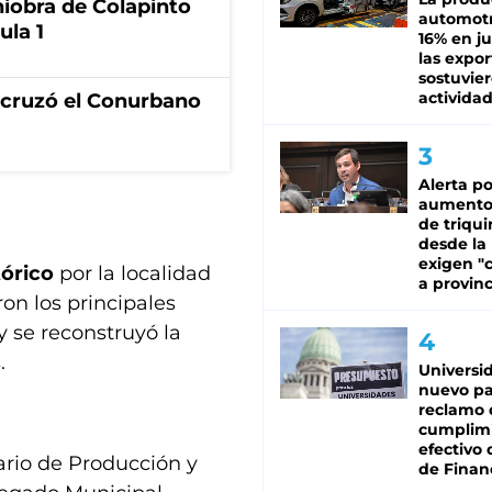
niobra de Colapinto
automotr
ula 1
16% en ju
las expo
sostuvier
activida
I cruzó el Conurbano
Alerta po
aumento
de triqui
desde la
exigen "c
tórico
por la localidad
a provinc
ron los principales
y se reconstruyó la
.
Universi
nuevo pa
reclamo 
cumplim
efectivo 
ario de Producción y
de Finan