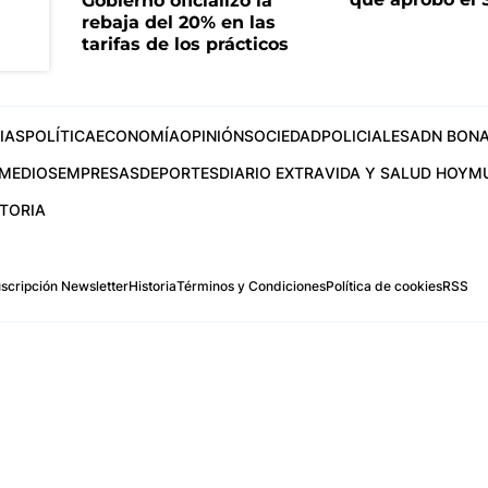
Gobierno oficializó la
rebaja del 20% en las
tarifas de los prácticos
IAS
POLÍTICA
ECONOMÍA
OPINIÓN
SOCIEDAD
POLICIALES
ADN BONA
MEDIOS
EMPRESAS
DEPORTES
DIARIO EXTRA
VIDA Y SALUD HOY
M
STORIA
scripción Newsletter
Historia
Términos y Condiciones
Política de cookies
RSS
.com
os Aires, Argentina