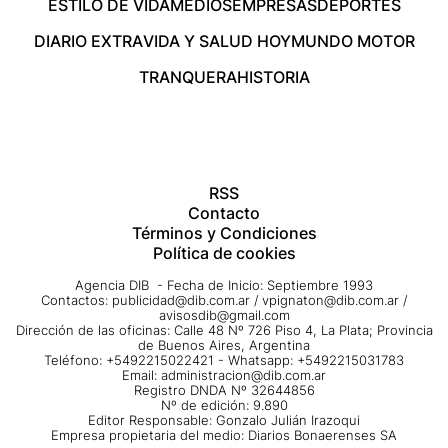
ESTILO DE VIDA
MEDIOS
EMPRESAS
DEPORTES
DIARIO EXTRA
VIDA Y SALUD HOY
MUNDO MOTOR
TRANQUERA
HISTORIA
RSS
Contacto
Términos y Condiciones
Política de cookies
Agencia DIB - Fecha de Inicio: Septiembre 1993
Contactos:
publicidad@dib.com.ar
/
vpignaton@dib.com.ar
/
avisosdib@gmail.com
Dirección de las oficinas: Calle 48 Nº 726 Piso 4, La Plata; Provincia
de Buenos Aires, Argentina
Teléfono: +5492215022421 - Whatsapp: +5492215031783
Email:
administracion@dib.com.ar
Registro DNDA Nº 32644856
Nº de edición: 9.890
Editor Responsable: Gonzalo Julián Irazoqui
Empresa propietaria del medio: Diarios Bonaerenses SA