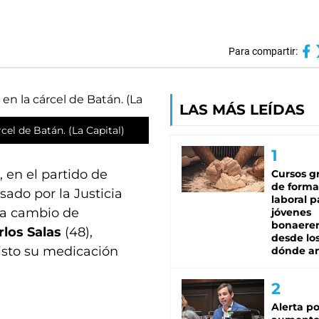
Para compartir:
LAS MÁS LEÍDAS
cel de Batán. (La Capital)
, en el partido de
Cursos gr
de forma
usado por la Justicia
laboral p
 a cambio de
jóvenes
bonaere
rlos Salas
(48),
desde los
isto su medicación
dónde an
Alerta po