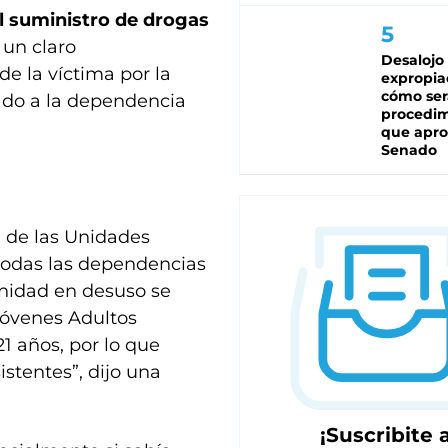
l suministro de drogas
 un claro
Desalojo
de la víctima por la
expropia
cómo ser
mado a la dependencia
procedi
que apro
Senado
d de las Unidades
 todas las dependencias
anidad en desuso se
Jóvenes Adultos
1 años, por lo que
stentes”, dijo una
¡Suscribite a