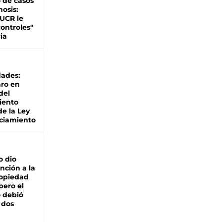
 de casos
nosis:
 UCR le
ontroles"
ia
dades:
ro en
del
iento
de la Ley
ciamiento
o dio
nción a la
ropiedad
pero el
 debió
 dos