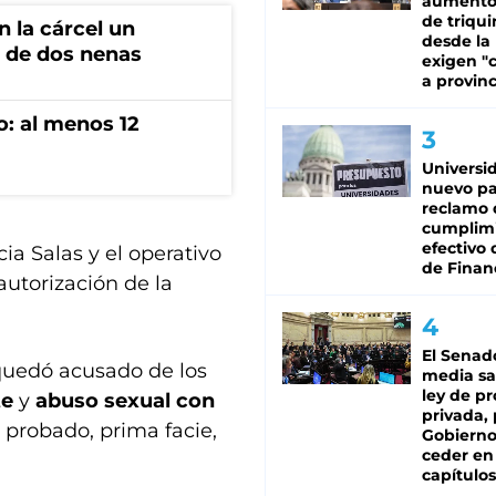
aumento
de triqui
 la cárcel un
desde la
 de dos nenas
exigen "c
a provinc
o: al menos 12
Universi
nuevo pa
reclamo 
cumplim
efectivo 
ia Salas y el operativo
de Finan
autorización de la
El Senad
quedó acusado de los
media sa
ley de p
te
y
abuso sexual con
privada, 
e probado, prima facie,
Gobierno
ceder en
capítulos