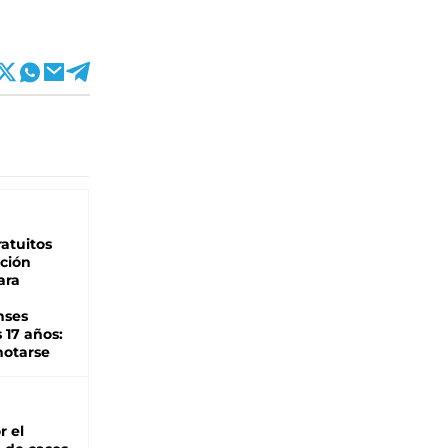
atuitos
ción
ara
nses
 17 años:
otarse
r el