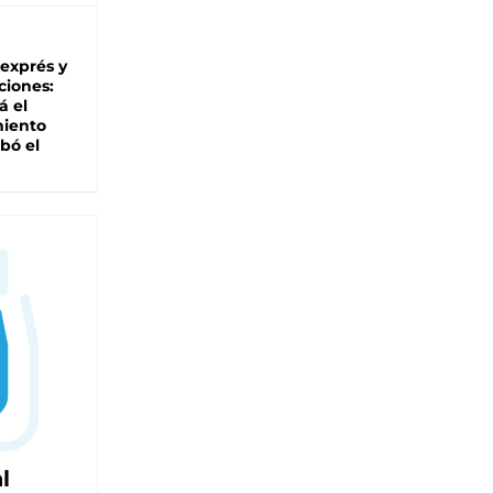
 exprés y
ciones:
á el
miento
bó el
l