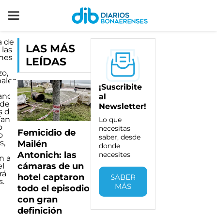
a de
LAS MÁS
 las
nes
LEÍDAS
n
o,
pales
¡Suscribite
ando
al
 de
Newsletter!
s de
ían
Lo que
o
necesitas
Femicidio de
o
saber, desde
s,
Mailén
donde
Antonich: las
necesites
n a
cámaras de un
el
rá
hotel captaron
SABER
s.
MÁS
todo el episodio
con gran
definición