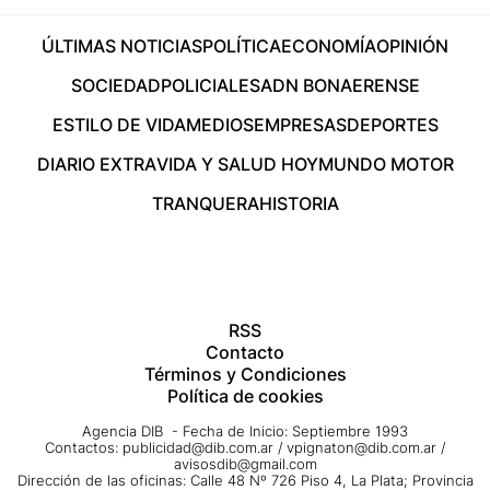
ÚLTIMAS NOTICIAS
POLÍTICA
ECONOMÍA
OPINIÓN
SOCIEDAD
POLICIALES
ADN BONAERENSE
ESTILO DE VIDA
MEDIOS
EMPRESAS
DEPORTES
DIARIO EXTRA
VIDA Y SALUD HOY
MUNDO MOTOR
TRANQUERA
HISTORIA
RSS
Contacto
Términos y Condiciones
Política de cookies
Agencia DIB - Fecha de Inicio: Septiembre 1993
Contactos:
publicidad@dib.com.ar
/
vpignaton@dib.com.ar
/
avisosdib@gmail.com
Dirección de las oficinas: Calle 48 Nº 726 Piso 4, La Plata; Provincia