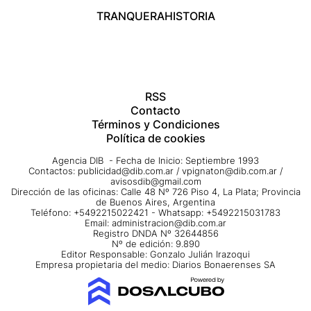
TRANQUERA
HISTORIA
RSS
Contacto
Términos y Condiciones
Política de cookies
Agencia DIB - Fecha de Inicio: Septiembre 1993
Contactos:
publicidad@dib.com.ar
/
vpignaton@dib.com.ar
/
avisosdib@gmail.com
Dirección de las oficinas: Calle 48 Nº 726 Piso 4, La Plata; Provincia
de Buenos Aires, Argentina
Teléfono: +5492215022421 - Whatsapp: +5492215031783
Email:
administracion@dib.com.ar
Registro DNDA Nº 32644856
Nº de edición: 9.890
Editor Responsable: Gonzalo Julián Irazoqui
Empresa propietaria del medio: Diarios Bonaerenses SA