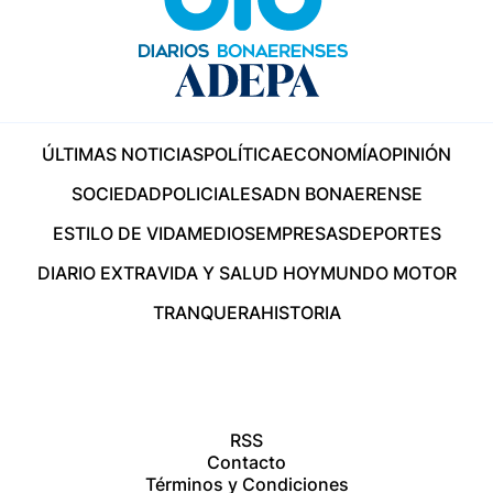
ÚLTIMAS NOTICIAS
POLÍTICA
ECONOMÍA
OPINIÓN
SOCIEDAD
POLICIALES
ADN BONAERENSE
ESTILO DE VIDA
MEDIOS
EMPRESAS
DEPORTES
DIARIO EXTRA
VIDA Y SALUD HOY
MUNDO MOTOR
TRANQUERA
HISTORIA
RSS
Contacto
Términos y Condiciones