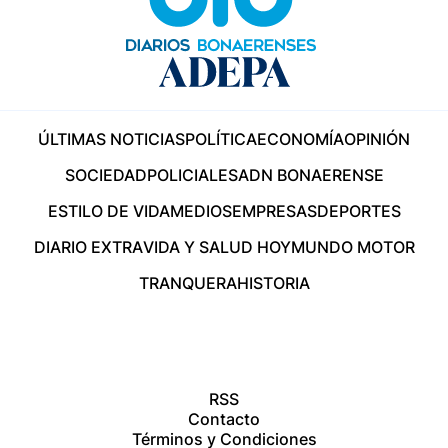
ÚLTIMAS NOTICIAS
POLÍTICA
ECONOMÍA
OPINIÓN
SOCIEDAD
POLICIALES
ADN BONAERENSE
ESTILO DE VIDA
MEDIOS
EMPRESAS
DEPORTES
DIARIO EXTRA
VIDA Y SALUD HOY
MUNDO MOTOR
TRANQUERA
HISTORIA
RSS
Contacto
Términos y Condiciones