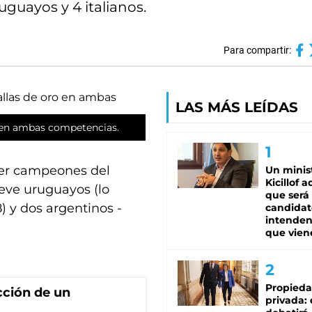
uayos y 4 italianos.
Para compartir:
LAS MÁS LEÍDAS
o en ambas competencias.
ser campeones del
Un minis
Kicillof 
ueve uruguayos (lo
que será
) y dos argentinos -
candidat
intenden
que vien
Propied
cción de un
privada: