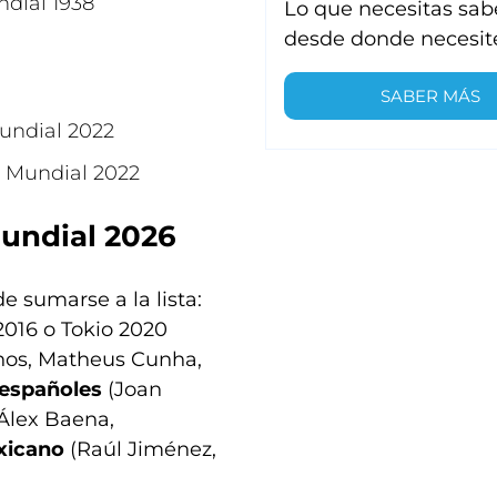
ndial 1938
Lo que necesitas sab
desde donde necesit
SABER MÁS
undial 2022
y Mundial 2022
Mundial 2026
e sumarse a la lista:
2016 o Tokio 2020
hos, Matheus Cunha,
 españoles
(Joan
 Álex Baena,
xicano
(Raúl Jiménez,