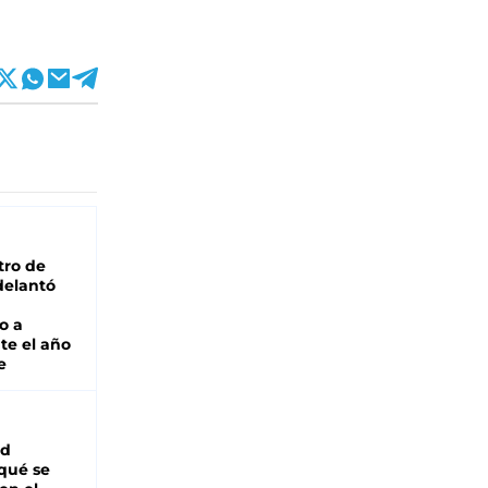
tro de
adelantó
o a
te el año
e
ad
 qué se