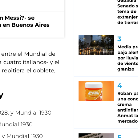
debatirá 
Senado s
tema de 
extranjer
on Messi?- se
de tierra
a en Buenos Aires
Media pr
bajo aler
entre el Mundial de
por lluvi
uatro italianos- y el
de viento
granizo
repitiera el doblete,
y
Roban pa
una cono
crema
antiinfla
928, y Mundial 1930
Anmat la 
mercado
Mundial 1930
, y Mundial 1930