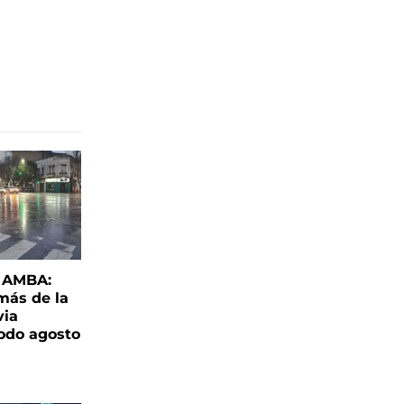
l AMBA:
más de la
via
todo agosto