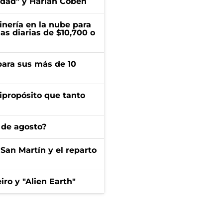
edad" y Harlan Coben
inería en la nube para
as diarias de $10,700 o
para sus más de 10
ipropósito que tanto
 de agosto?
San Martín y el reparto
iro y "Alien Earth"