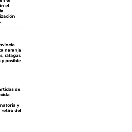
en el
in el
la
ización
s
ovincia
ta naranja
as, ráfagas
 y posible
rtidas de
cida
matoria y
retiró del