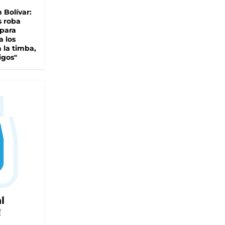
n Bolívar:
s roba
 para
a los
 la timba,
igos"
l
!