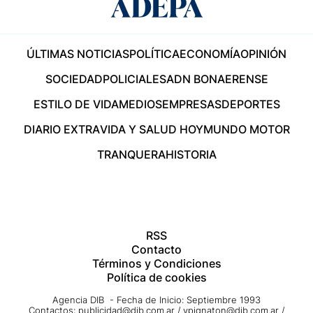
ÚLTIMAS NOTICIAS
POLÍTICA
ECONOMÍA
OPINIÓN
SOCIEDAD
POLICIALES
ADN BONAERENSE
ESTILO DE VIDA
MEDIOS
EMPRESAS
DEPORTES
DIARIO EXTRA
VIDA Y SALUD HOY
MUNDO MOTOR
TRANQUERA
HISTORIA
RSS
Contacto
Términos y Condiciones
Política de cookies
Agencia DIB - Fecha de Inicio: Septiembre 1993
Contactos:
publicidad@dib.com.ar
/
vpignaton@dib.com.ar
/