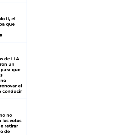
o II, el
pa que
a
s de LLA
ron un
 para que
as
 no
renovar el
e conducir
rno no
 los votos
e retirar
lo de