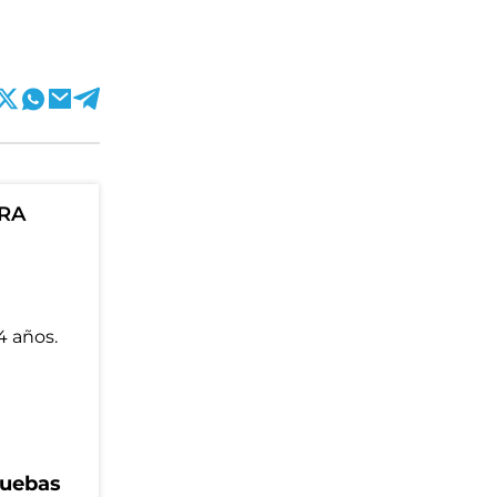
ORA
ruebas