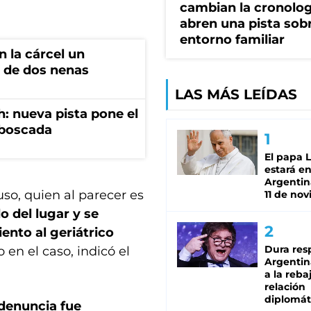
cambian la cronolog
abren una pista sob
entorno familiar
 la cárcel un
 de dos nenas
LAS MÁS LEÍDAS
: nueva pista pone el
mboscada
El papa 
estará en
Argentina
so, quien al parecer es
11 de no
o del lugar y se
ento al geriátrico
Dura res
en el caso, indicó el
Argentina
a la reba
relación
diplomát
 denuncia fue