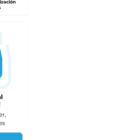
ización
s
l
!
er,
es