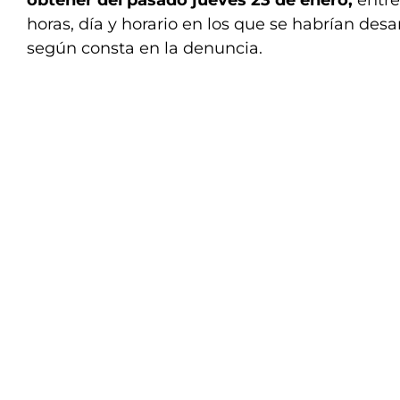
obtener del pasado jueves 23 de enero,
entre
horas, día y horario en los que se habrían desa
según consta en la denuncia.