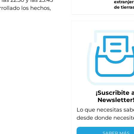
 las 22.30 y las 23.45
extranjer
de tierra
rrollado los hechos,
¡Suscribite a
Newsletter
Lo que necesitas sab
desde donde necesit
SABER MÁS