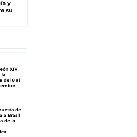
ía y
re su
León XIV
 la
 del 8 al
viembre
puesta de
 a Brasil
ja de la
ica