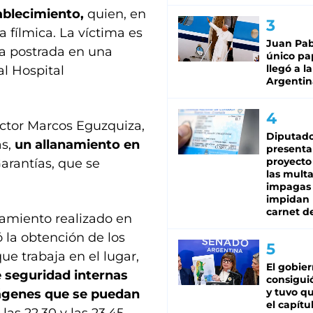
ablecimiento,
quien, en
 fílmica. La víctima es
Juan Pabl
a postrada en una
único pa
llegó a la
al Hospital
Argentin
octor Marcos Eguzquiza,
Diputado
as,
un allanamiento en
presenta
proyecto
arantías, que se
las mult
impagas
impidan 
carnet d
namiento realizado en
 la obtención de los
que trabaja en el lugar,
El gobie
e seguridad internas
consiguió
y tuvo qu
mágenes que se puedan
el capítu