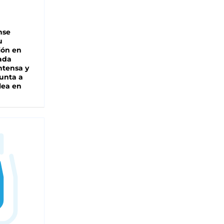
nse
u
ión en
ada
intensa y
unta a
lea en