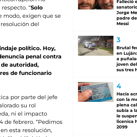
Falleció 
 respecto. “
Solo
sanatorio
Jorge Mes
te modo, exigen que se
padre de
 resolución del
Messi
ndaje político. Hoy,
Brutal fe
en Luján
enuncia penal contra
a puñala
 de autoridad,
joven de
sus tres 
res de funcionario
Hacía ac
ica por parte del jefe
con la m
lorado su rol
plena cal
subía a l
da, ni el impacto
le suspe
4 de febrero. “Pedimos
licenica 
2099
 en esta resolución,