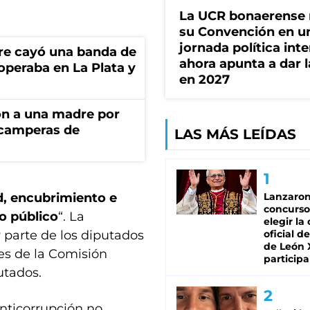
La UCR bonaerense
su Convención en u
jornada política int
re cayó una banda de
ahora apunta a dar l
operaba en La Plata y
en 2027
on a una madre por
 camperas de
LAS MÁS LEÍDAS
d, encubrimiento e
Lanzaro
concurso
o público
“. La
elegir la
 parte de los diputados
oficial de
de León 
es de la Comisión
participa
utados.
nticorrupción no