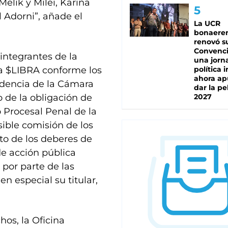
elik y Milei, Karina
 Adorni”, añade el
La UCR
bonaere
renovó s
Convenc
integrantes de la
una jorn
a $LIBRA conforme los
política 
ahora ap
idencia de la Cámara
dar la pe
 de la obligación de
2027
o Procesal Penal de la
sible comisión de los
to de los deberes de
 de acción pública
 por parte de las
en especial su titular,
hos, la Oficina