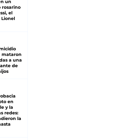
en un
 rosarino
si, el
 Lionel
micidio
: mataron
das a una
lante de
hijos
robacia
oto en
le y la
as redes:
ndieron la
hasta