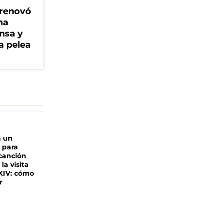
 renovó
na
ensa y
a pelea
n un
 para
 canción
 la visita
XIV: cómo
r