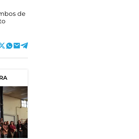
 ambos de
to
ORA