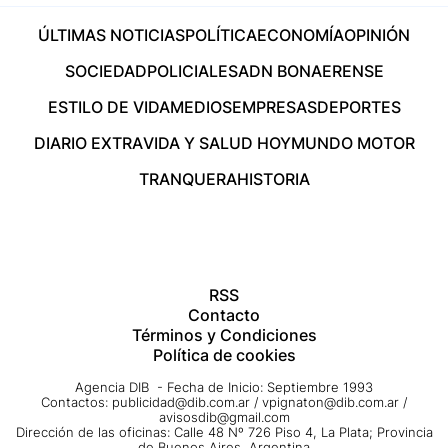
ÚLTIMAS NOTICIAS
POLÍTICA
ECONOMÍA
OPINIÓN
SOCIEDAD
POLICIALES
ADN BONAERENSE
ESTILO DE VIDA
MEDIOS
EMPRESAS
DEPORTES
DIARIO EXTRA
VIDA Y SALUD HOY
MUNDO MOTOR
TRANQUERA
HISTORIA
RSS
Contacto
Términos y Condiciones
Política de cookies
Agencia DIB - Fecha de Inicio: Septiembre 1993
Contactos:
publicidad@dib.com.ar
/
vpignaton@dib.com.ar
/
avisosdib@gmail.com
Dirección de las oficinas: Calle 48 Nº 726 Piso 4, La Plata; Provincia
de Buenos Aires, Argentina