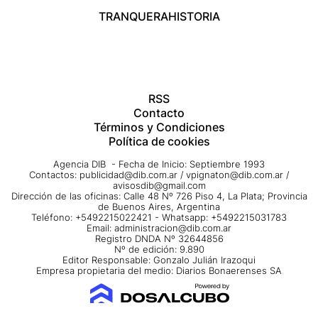
TRANQUERA
HISTORIA
RSS
Contacto
Términos y Condiciones
Política de cookies
Agencia DIB - Fecha de Inicio: Septiembre 1993
Contactos:
publicidad@dib.com.ar
/
vpignaton@dib.com.ar
/
avisosdib@gmail.com
Dirección de las oficinas: Calle 48 Nº 726 Piso 4, La Plata; Provincia
de Buenos Aires, Argentina
Teléfono: +5492215022421 - Whatsapp: +5492215031783
Email:
administracion@dib.com.ar
Registro DNDA Nº 32644856
Nº de edición: 9.890
Editor Responsable: Gonzalo Julián Irazoqui
Empresa propietaria del medio: Diarios Bonaerenses SA