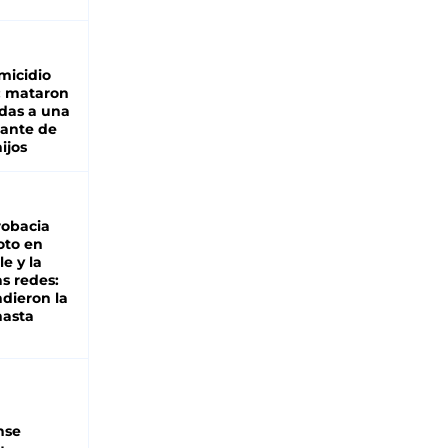
micidio
: mataron
das a una
lante de
hijos
robacia
oto en
le y la
as redes:
ndieron la
hasta
nse