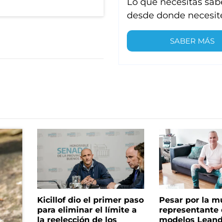
Lo que necesitas sab
desde donde necesit
SABER MÁS
Kicillof dio el primer paso
Pesar por la m
para eliminar el límite a
representante
la reelección de los
modelos Leand