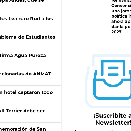
cepa Andes, que se
renovó s
Convenc
una jorn
política 
los Leandro Rud a los
ahora ap
dar la pe
2027
emblema de Estudiantes
a firma Agua Pureza
uncionarias de ANMAT
n hotel captaron todo
l Terrier debe ser
¡Suscribite a
Newsletter
onmemoración de San