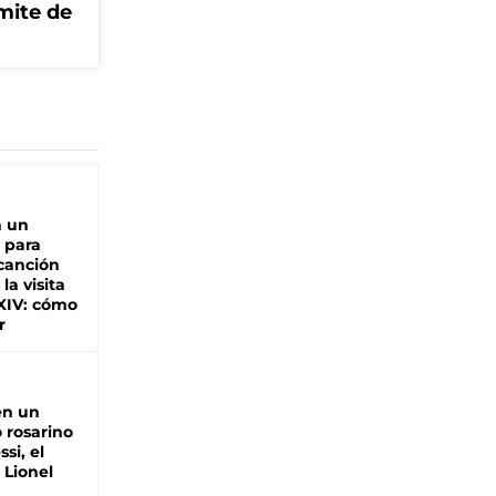
mite de
n un
 para
 canción
 la visita
XIV: cómo
r
en un
 rosarino
si, el
 Lionel