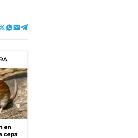
ORA
n en
la cepa