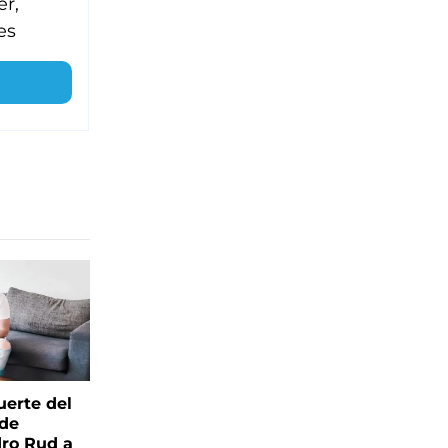
er,
es
uerte del
 de
ro Rud a