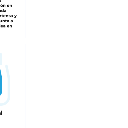
u
ión en
ada
intensa y
unta a
lea en
l
!