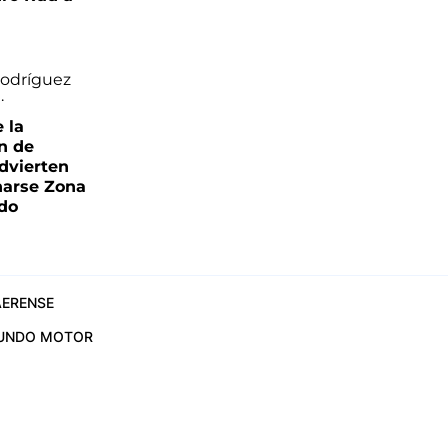
e la
ón de
advierten
narse Zona
ado
ERENSE
UNDO MOTOR