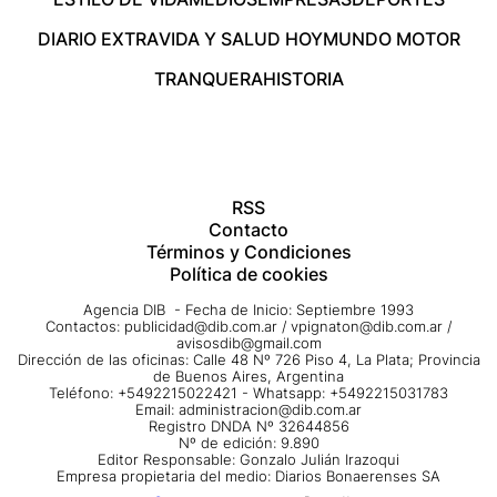
DIARIO EXTRA
VIDA Y SALUD HOY
MUNDO MOTOR
TRANQUERA
HISTORIA
RSS
Contacto
Términos y Condiciones
Política de cookies
Agencia DIB - Fecha de Inicio: Septiembre 1993
Contactos:
publicidad@dib.com.ar
/
vpignaton@dib.com.ar
/
avisosdib@gmail.com
Dirección de las oficinas: Calle 48 Nº 726 Piso 4, La Plata; Provincia
de Buenos Aires, Argentina
Teléfono: +5492215022421 - Whatsapp: +5492215031783
Email:
administracion@dib.com.ar
Registro DNDA Nº 32644856
Nº de edición: 9.890
Editor Responsable: Gonzalo Julián Irazoqui
Empresa propietaria del medio: Diarios Bonaerenses SA