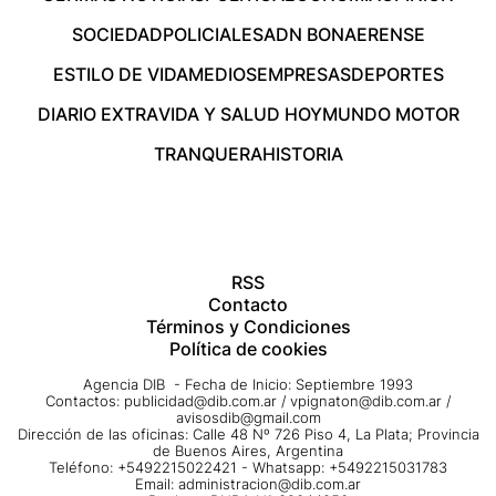
SOCIEDAD
POLICIALES
ADN BONAERENSE
ESTILO DE VIDA
MEDIOS
EMPRESAS
DEPORTES
DIARIO EXTRA
VIDA Y SALUD HOY
MUNDO MOTOR
TRANQUERA
HISTORIA
RSS
Contacto
Términos y Condiciones
Política de cookies
Agencia DIB - Fecha de Inicio: Septiembre 1993
Contactos:
publicidad@dib.com.ar
/
vpignaton@dib.com.ar
/
avisosdib@gmail.com
Dirección de las oficinas: Calle 48 Nº 726 Piso 4, La Plata; Provincia
de Buenos Aires, Argentina
Teléfono: +5492215022421 - Whatsapp: +5492215031783
Email:
administracion@dib.com.ar