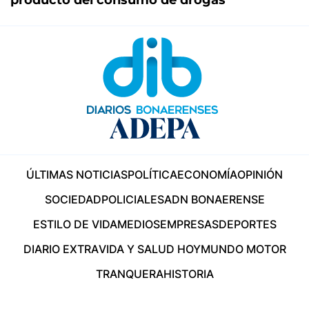
ÚLTIMAS NOTICIAS
POLÍTICA
ECONOMÍA
OPINIÓN
SOCIEDAD
POLICIALES
ADN BONAERENSE
ESTILO DE VIDA
MEDIOS
EMPRESAS
DEPORTES
DIARIO EXTRA
VIDA Y SALUD HOY
MUNDO MOTOR
TRANQUERA
HISTORIA