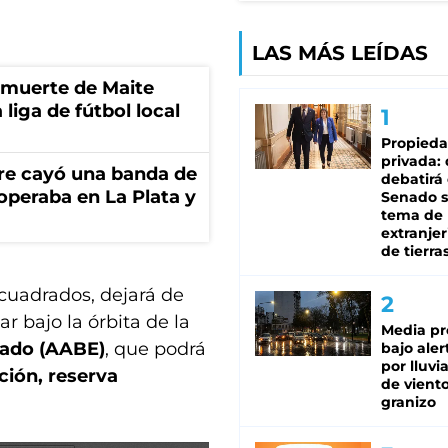
LAS MÁS LEÍDAS
a muerte de Maite
 liga de fútbol local
Propied
privada:
re cayó una banda de
debatirá 
operaba en La Plata y
Senado s
tema de 
extranjer
de tierra
 cuadrados, dejará de
r bajo la órbita de la
Media pr
tado (AABE)
, que podrá
bajo aler
por lluvi
ción, reserva
de viento
granizo