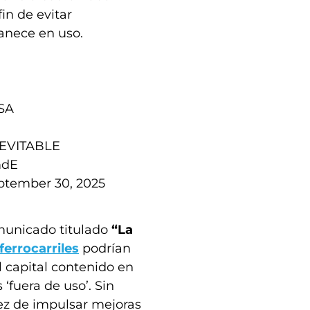
in de evitar
manece en uso.
SA
EVITABLE
mdE
ptember 30, 2025
omunicado titulado
“La
ferrocarriles
podrían
 capital contenido en
‘fuera de uso’. Sin
vez de impulsar mejoras