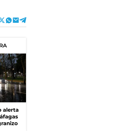
ORA
 alerta
ráfagas
granizo