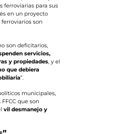
 ferroviarias para sus
és en un proyecto
 ferroviarios son
o son deficitarios,
spenden servicios,
ras y propiedades
, y el
mo que debiera
biliaria
”.
olíticos municipales,
s FFCC que son
el
vil desmanejo y
s”