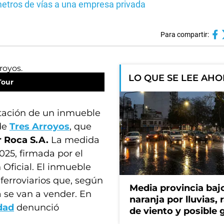
metros de vías a una empresa privada
Para compartir:
LO QUE SE LEE AH
Tour
ectación de un inmueble
 de
Tres Arroyos
, que
 Roca S.A.
La medida
025, firmada por el
 Oficial. El inmueble
ferroviarios que, según
Media provincia bajo
 se van a vender. En
naranja por lluvias, 
dad
denunció
de viento y posible 