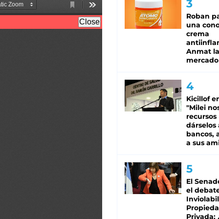
Roban pa
una cono
crema
antiinfla
Anmat la 
mercado
Kicillof e
"Milei no
recursos
dárselos 
bancos, a
a sus am
El Senad
el debat
Inviolabi
Propied
Privada: