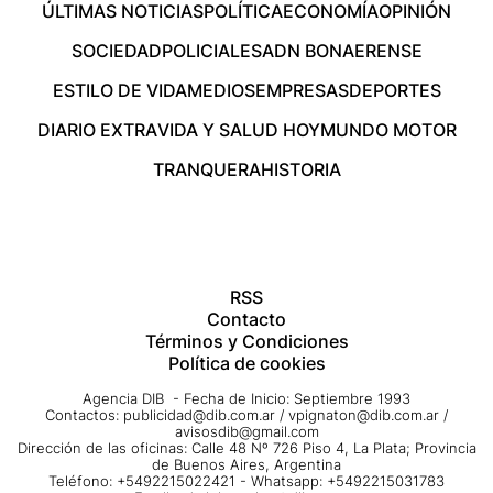
ÚLTIMAS NOTICIAS
POLÍTICA
ECONOMÍA
OPINIÓN
SOCIEDAD
POLICIALES
ADN BONAERENSE
ESTILO DE VIDA
MEDIOS
EMPRESAS
DEPORTES
DIARIO EXTRA
VIDA Y SALUD HOY
MUNDO MOTOR
TRANQUERA
HISTORIA
RSS
Contacto
Términos y Condiciones
Política de cookies
Agencia DIB - Fecha de Inicio: Septiembre 1993
Contactos:
publicidad@dib.com.ar
/
vpignaton@dib.com.ar
/
avisosdib@gmail.com
Dirección de las oficinas: Calle 48 Nº 726 Piso 4, La Plata; Provincia
de Buenos Aires, Argentina
Teléfono: +5492215022421 - Whatsapp: +5492215031783