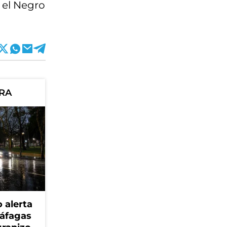
 el Negro
ORA
 alerta
ráfagas