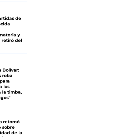
rtidas de
cida
matoria y
retiró del
n Bolívar:
s roba
 para
a los
 la timba,
igos"
o retomó
e sobre
lidad de la