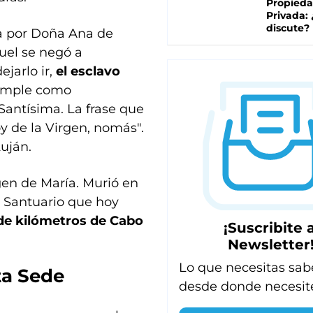
Propied
Privada:
discute?
a por Doña Ana de
nuel se negó a
jarlo ir,
el esclavo
imple como
Santísima. La frase que
oy de la Virgen, nomás".
Luján.
gen de María. Murió en
l Santuario que hoy
 de kilómetros de Cabo
¡Suscribite a
Newsletter
Lo que necesitas sab
ta Sede
desde donde necesit