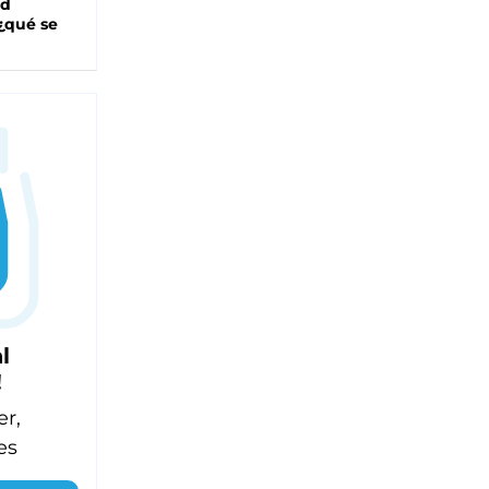
ad
 ¿qué se
l
!
er,
es