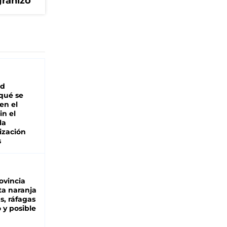
granizo
ad
 qué se
en el
in el
la
ización
s
ovincia
ta naranja
as, ráfagas
 y posible