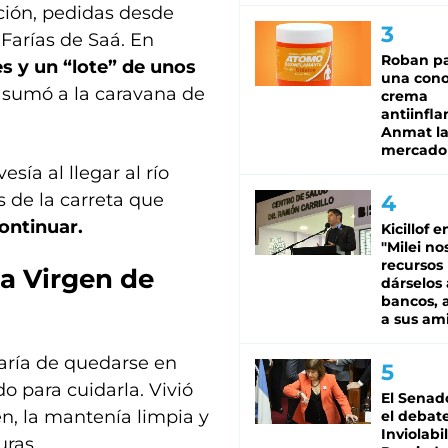
ción, pedidas desde
Farías de Saá. En
Roban pa
 y un “lote” de unos
una cono
e sumó a la caravana de
crema
antiinfla
Anmat la 
mercado
sía al llegar al río
s de la carreta que
ontinuar.
Kicillof e
"Milei no
recursos
la Virgen de
dárselos 
bancos, a
a sus am
aría de quedarse en
o para cuidarla. Vivió
El Senad
n, la mantenía limpia y
el debat
Inviolabi
uras.