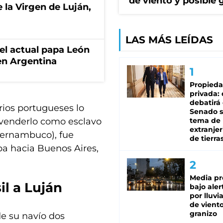
de viento y posible 
 la Virgen de Luján,
LAS MÁS LEÍDAS
 el actual papa León
en Argentina
Propied
privada:
debatirá 
ios portugueses lo
Senado s
 venderlo como esclavo
tema de 
extranjer
 Pernambuco), fue
de tierra
a hacia Buenos Aires,
Media pr
il a Luján
bajo aler
por lluvi
de viento
granizo
e su navío dos