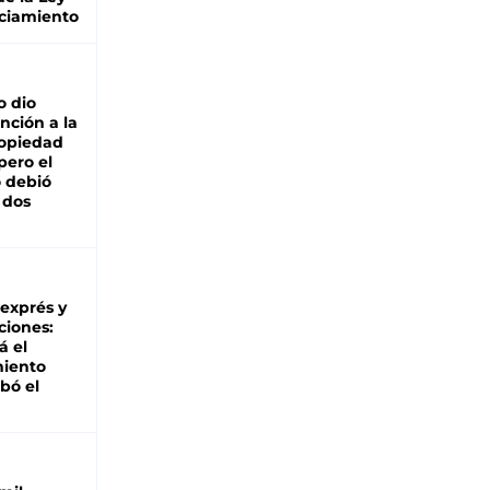
ciamiento
o dio
nción a la
ropiedad
pero el
 debió
 dos
 exprés y
ciones:
á el
miento
bó el