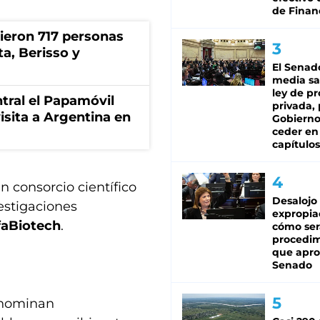
de Finan
rieron 717 personas
ta, Berisso y
El Senad
media sa
ley de p
tral el Papamóvil
privada, 
isita a Argentina en
Gobierno
ceder en
capítulos
n consorcio científico
Desalojo
vestigaciones
expropia
faBiotech
.
cómo ser
procedi
que apro
Senado
enominan