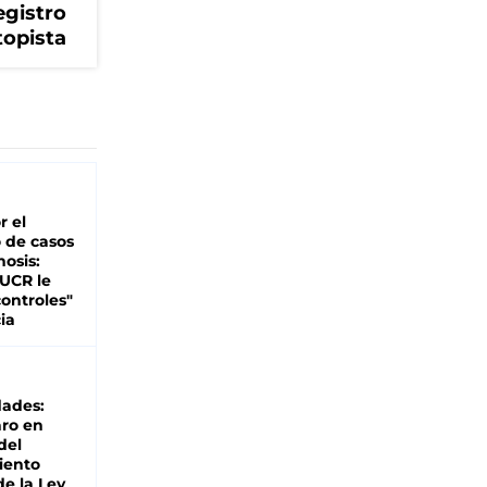
egistro
topista
r el
 de casos
nosis:
 UCR le
ontroles"
ia
dades:
ro en
del
iento
de la Ley