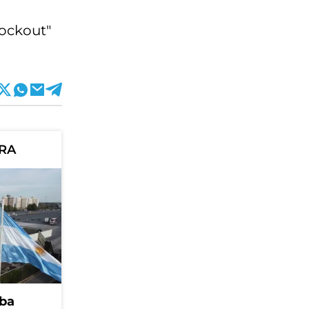
nockout"
ORA
ba