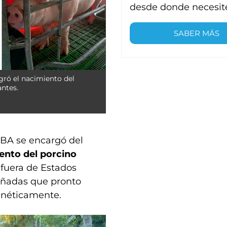
desde donde necesit
SABER MÁS
gró el nacimiento del
ntes.
 UBA se encargó del
ento del porcino
 fuera de Estados
eñadas que pronto
enéticamente.