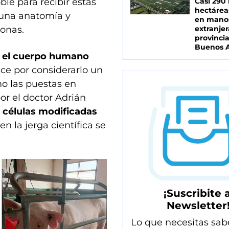
ble para recibir estas
Casi 290 
hectárea
 una anatomía y
en mano
sonas.
extranjer
provinci
Buenos A
 el cuerpo humano
ce por considerarlo un
mo las puestas en
or el doctor Adrián
e células modificadas
en la jerga científica se
¡Suscribite a
Newsletter
Lo que necesitas sab