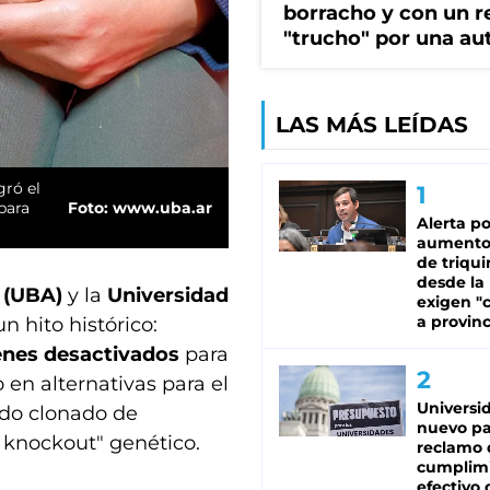
borracho y con un r
"trucho" por una au
LAS MÁS LEÍDAS
gró el
para
Foto: www.uba.ar
Alerta po
aumento
de triqui
desde la
s (UBA)
y la
Universidad
exigen "c
a provinc
n hito histórico:
enes desactivados
para
en alternativas para el
Universi
erdo clonado de
nuevo pa
 knockout" genético.
reclamo 
cumplim
efectivo 