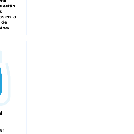
mil
s están
s
as en la
a de
ires
l
!
er,