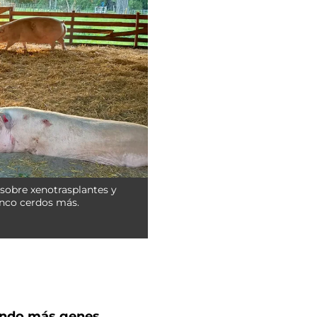
sobre xenotrasplantes y
inco cerdos más.
gando más genes