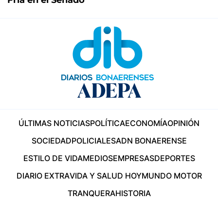
ÚLTIMAS NOTICIAS
POLÍTICA
ECONOMÍA
OPINIÓN
SOCIEDAD
POLICIALES
ADN BONAERENSE
ESTILO DE VIDA
MEDIOS
EMPRESAS
DEPORTES
DIARIO EXTRA
VIDA Y SALUD HOY
MUNDO MOTOR
TRANQUERA
HISTORIA