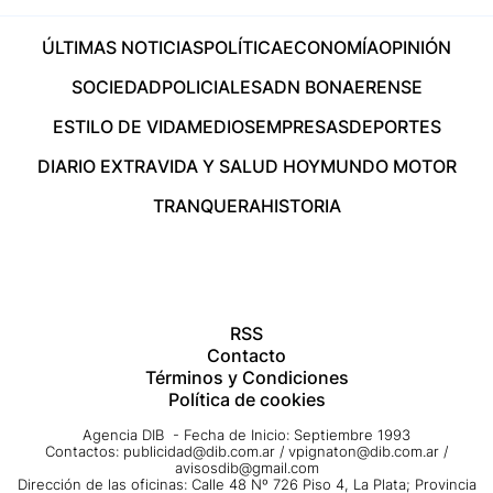
ÚLTIMAS NOTICIAS
POLÍTICA
ECONOMÍA
OPINIÓN
SOCIEDAD
POLICIALES
ADN BONAERENSE
ESTILO DE VIDA
MEDIOS
EMPRESAS
DEPORTES
DIARIO EXTRA
VIDA Y SALUD HOY
MUNDO MOTOR
TRANQUERA
HISTORIA
RSS
Contacto
Términos y Condiciones
Política de cookies
Agencia DIB - Fecha de Inicio: Septiembre 1993
Contactos:
publicidad@dib.com.ar
/
vpignaton@dib.com.ar
/
avisosdib@gmail.com
Dirección de las oficinas: Calle 48 Nº 726 Piso 4, La Plata; Provincia