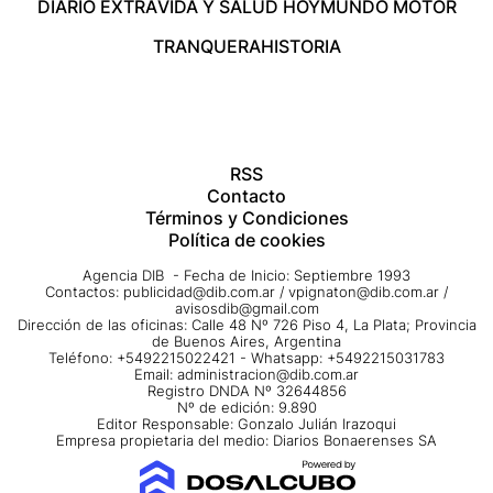
DIARIO EXTRA
VIDA Y SALUD HOY
MUNDO MOTOR
TRANQUERA
HISTORIA
RSS
Contacto
Términos y Condiciones
Política de cookies
Agencia DIB - Fecha de Inicio: Septiembre 1993
Contactos:
publicidad@dib.com.ar
/
vpignaton@dib.com.ar
/
avisosdib@gmail.com
Dirección de las oficinas: Calle 48 Nº 726 Piso 4, La Plata; Provincia
de Buenos Aires, Argentina
Teléfono: +5492215022421 - Whatsapp: +5492215031783
Email:
administracion@dib.com.ar
Registro DNDA Nº 32644856
Nº de edición: 9.890
Editor Responsable: Gonzalo Julián Irazoqui
Empresa propietaria del medio: Diarios Bonaerenses SA