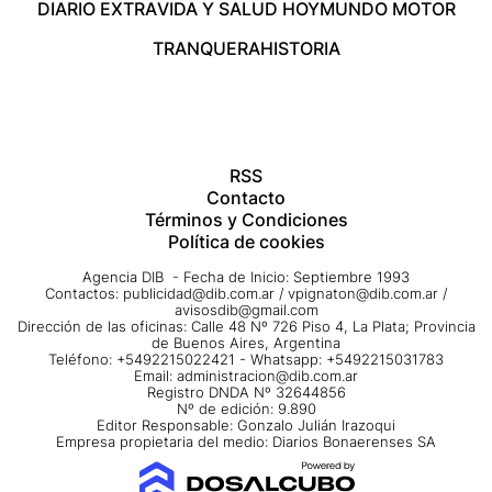
DIARIO EXTRA
VIDA Y SALUD HOY
MUNDO MOTOR
TRANQUERA
HISTORIA
RSS
Contacto
Términos y Condiciones
Política de cookies
Agencia DIB - Fecha de Inicio: Septiembre 1993
Contactos:
publicidad@dib.com.ar
/
vpignaton@dib.com.ar
/
avisosdib@gmail.com
Dirección de las oficinas: Calle 48 Nº 726 Piso 4, La Plata; Provincia
de Buenos Aires, Argentina
Teléfono: +5492215022421 - Whatsapp: +5492215031783
Email:
administracion@dib.com.ar
Registro DNDA Nº 32644856
Nº de edición: 9.890
Editor Responsable: Gonzalo Julián Irazoqui
Empresa propietaria del medio: Diarios Bonaerenses SA