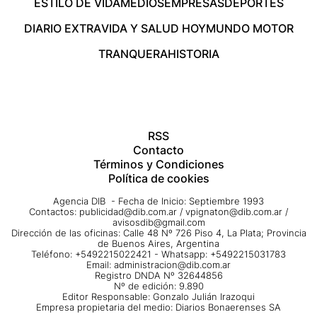
ESTILO DE VIDA
MEDIOS
EMPRESAS
DEPORTES
DIARIO EXTRA
VIDA Y SALUD HOY
MUNDO MOTOR
TRANQUERA
HISTORIA
RSS
Contacto
Términos y Condiciones
Política de cookies
Agencia DIB - Fecha de Inicio: Septiembre 1993
Contactos:
publicidad@dib.com.ar
/
vpignaton@dib.com.ar
/
avisosdib@gmail.com
Dirección de las oficinas: Calle 48 Nº 726 Piso 4, La Plata; Provincia
de Buenos Aires, Argentina
Teléfono: +5492215022421 - Whatsapp: +5492215031783
Email:
administracion@dib.com.ar
Registro DNDA Nº 32644856
Nº de edición: 9.890
Editor Responsable: Gonzalo Julián Irazoqui
Empresa propietaria del medio: Diarios Bonaerenses SA