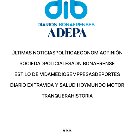
ÚLTIMAS NOTICIAS
POLÍTICA
ECONOMÍA
OPINIÓN
SOCIEDAD
POLICIALES
ADN BONAERENSE
ESTILO DE VIDA
MEDIOS
EMPRESAS
DEPORTES
DIARIO EXTRA
VIDA Y SALUD HOY
MUNDO MOTOR
TRANQUERA
HISTORIA
RSS