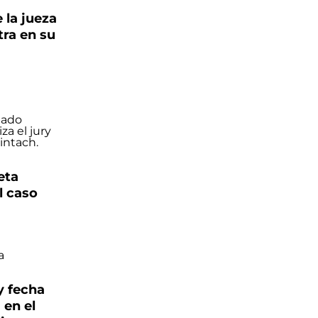
 la jueza
tra en su
eta
l caso
y fecha
 en el