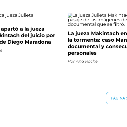
 apartó a la jueza
La jueza Makintach en 
kintach del juicio por
la tormenta: caso Mar
 de Diego Maradona
documental y consec
e
personales
Por
Ana Roche
PÁGINA