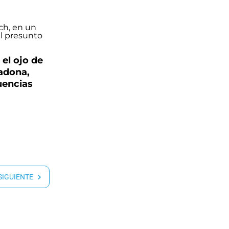
el ojo de
adona,
uencias
 SIGUIENTE