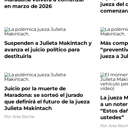
jueza del
en marzo de 2026
comenzará
Suspenden a Julieta Makintach y
Más compl
avanza el juicio político para
“preventi
destituirla
jueza a Ju
Juicio por la muerte de
Maradona: se sorteó el jurado
La jueza M
que definirá el futuro de la jueza
a un notero
Julieta Makintach
“Estos dañ
Por
Ana Roche
ustedes”
Por
Ana Roch