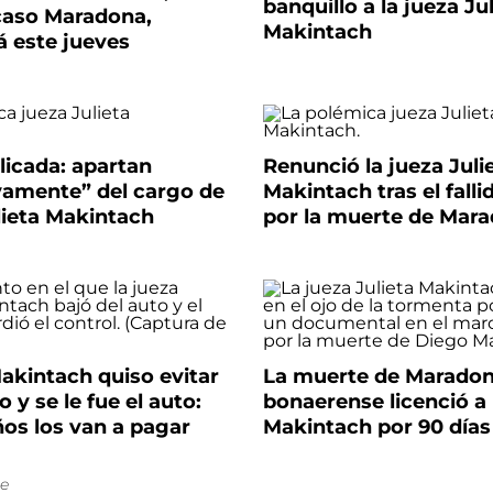
banquillo a la jueza Ju
 caso Maradona,
Makintach
 este jueves
icada: apartan
Renunció la jueza Juli
vamente” del cargo de
Makintach tras el falli
lieta Makintach
por la muerte de Mar
akintach quiso evitar
La muerte de Maradona
 y se le fue el auto:
bonaerense licenció a 
os los van a pagar
Makintach por 90 días
e