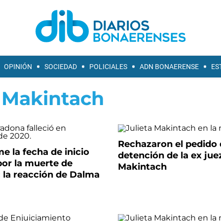
OPINIÓN
SOCIEDAD
POLICIALES
ADN BONAERENSE
ES
a Makintach
Rechazaron el pedido
e la fecha de inicio
detención de la ex jue
 por la muerte de
Makintach
 la reacción de Dalma
a