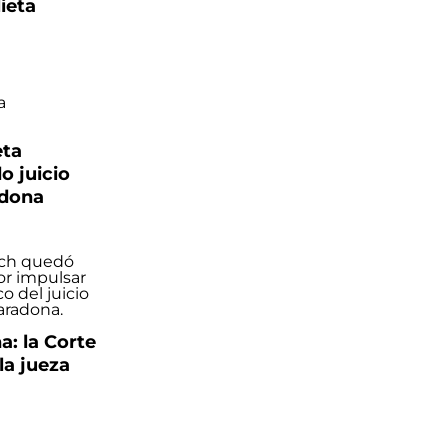
lieta
eta
do juicio
adona
: la Corte
la jueza