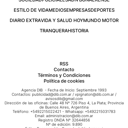
ESTILO DE VIDA
MEDIOS
EMPRESAS
DEPORTES
DIARIO EXTRA
VIDA Y SALUD HOY
MUNDO MOTOR
TRANQUERA
HISTORIA
RSS
Contacto
Términos y Condiciones
Política de cookies
Agencia DIB - Fecha de Inicio: Septiembre 1993
Contactos:
publicidad@dib.com.ar
/
vpignaton@dib.com.ar
/
avisosdib@gmail.com
Dirección de las oficinas: Calle 48 Nº 726 Piso 4, La Plata; Provincia
de Buenos Aires, Argentina
Teléfono: +5492215022421 - Whatsapp: +5492215031783
Email:
administracion@dib.com.ar
Registro DNDA Nº 32644856
Nº de edición: 9.890