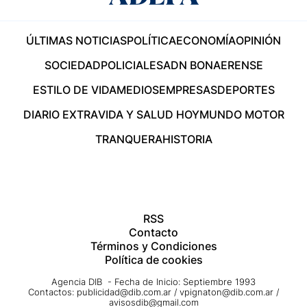
ÚLTIMAS NOTICIAS
POLÍTICA
ECONOMÍA
OPINIÓN
SOCIEDAD
POLICIALES
ADN BONAERENSE
ESTILO DE VIDA
MEDIOS
EMPRESAS
DEPORTES
DIARIO EXTRA
VIDA Y SALUD HOY
MUNDO MOTOR
TRANQUERA
HISTORIA
RSS
Contacto
Términos y Condiciones
Política de cookies
Agencia DIB - Fecha de Inicio: Septiembre 1993
Contactos:
publicidad@dib.com.ar
/
vpignaton@dib.com.ar
/
avisosdib@gmail.com