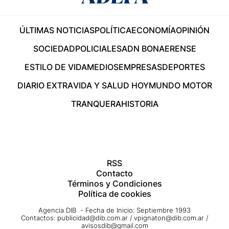
ÚLTIMAS NOTICIAS
POLÍTICA
ECONOMÍA
OPINIÓN
SOCIEDAD
POLICIALES
ADN BONAERENSE
ESTILO DE VIDA
MEDIOS
EMPRESAS
DEPORTES
DIARIO EXTRA
VIDA Y SALUD HOY
MUNDO MOTOR
TRANQUERA
HISTORIA
RSS
Contacto
Términos y Condiciones
Política de cookies
Agencia DIB - Fecha de Inicio: Septiembre 1993
Contactos:
publicidad@dib.com.ar
/
vpignaton@dib.com.ar
/
avisosdib@gmail.com