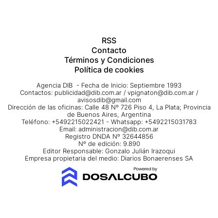
RSS
Contacto
Términos y Condiciones
Política de cookies
Agencia DIB - Fecha de Inicio: Septiembre 1993
Contactos:
publicidad@dib.com.ar
/
vpignaton@dib.com.ar
/
avisosdib@gmail.com
Dirección de las oficinas: Calle 48 Nº 726 Piso 4, La Plata; Provincia
de Buenos Aires, Argentina
Teléfono: +5492215022421 - Whatsapp: +5492215031783
Email:
administracion@dib.com.ar
Registro DNDA Nº 32644856
Nº de edición: 9.890
Editor Responsable: Gonzalo Julián Irazoqui
Empresa propietaria del medio: Diarios Bonaerenses SA