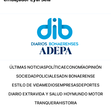
ÚLTIMAS NOTICIAS
POLÍTICA
ECONOMÍA
OPINIÓN
SOCIEDAD
POLICIALES
ADN BONAERENSE
ESTILO DE VIDA
MEDIOS
EMPRESAS
DEPORTES
DIARIO EXTRA
VIDA Y SALUD HOY
MUNDO MOTOR
TRANQUERA
HISTORIA