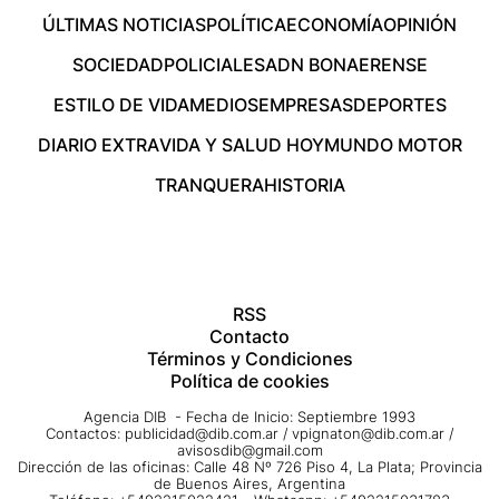
ÚLTIMAS NOTICIAS
POLÍTICA
ECONOMÍA
OPINIÓN
SOCIEDAD
POLICIALES
ADN BONAERENSE
ESTILO DE VIDA
MEDIOS
EMPRESAS
DEPORTES
DIARIO EXTRA
VIDA Y SALUD HOY
MUNDO MOTOR
TRANQUERA
HISTORIA
RSS
Contacto
Términos y Condiciones
Política de cookies
Agencia DIB - Fecha de Inicio: Septiembre 1993
Contactos:
publicidad@dib.com.ar
/
vpignaton@dib.com.ar
/
avisosdib@gmail.com
Dirección de las oficinas: Calle 48 Nº 726 Piso 4, La Plata; Provincia
de Buenos Aires, Argentina